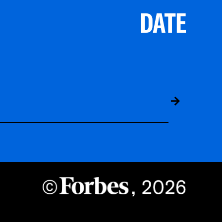
DATE
ABS