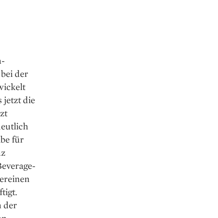
n-
bei der
ickelt
jetzt die
zt
eutlich
be für
nz
Beverage-
Vereinen
tigt.
n der
on