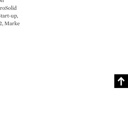
droSolid
tart-up,
22, Marke