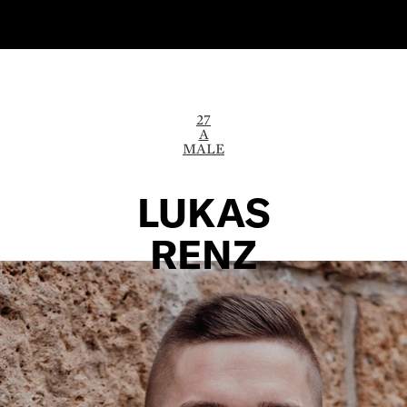
27
A
MALE
LUKAS
RENZ