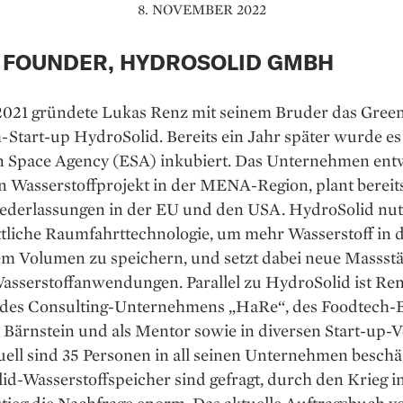
8. NOVEMBER 2022
 FOUNDER, HYDROSOLID GMBH
2021 gründete Lukas Renz mit seinem Bruder das Gree
Start-up HydroSolid. Bereits ein Jahr später wurde es 
 Space Agency (ESA) inkubiert. Das Unternehmen entw
in Wasserstoffprojekt in der MENA-Region, plant bereits 
iederlassungen in der EU und den USA. HydroSolid nut
ttliche Raumfahrttechnologie, um mehr Wasserstoff in d
em Volumen zu speichern, und setzt dabei neue Massstä
Wasserstoffanwendungen. Parallel zu HydroSolid ist Re
des Consulting-Unternehmens „HaRe“, des Foodtech-
 Bärnstein und als Mentor sowie in diversen Start-up-
tuell sind 35 Personen in all seinen Unternehmen beschäf
d-Wasserstoffspeicher sind gefragt, durch den Krieg i
tieg die Nachfrage enorm. Das aktuelle Auftragsbuch v