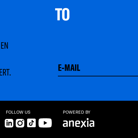
TO 
MEN
ERT.
FOLLOW US
POWERED BY
LinkedIn
Instagram
TikTok
YouTube