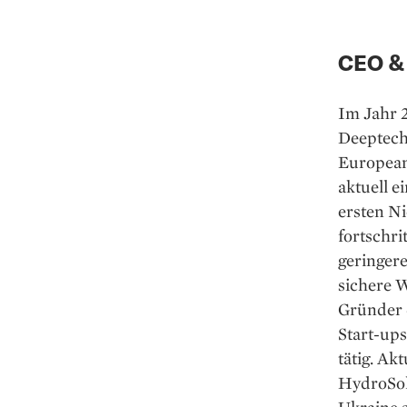
CEO &
Im Jahr 
Deeptech-
European
aktuell e
ersten N
fortschri
geringer
sichere 
Gründer 
Start-ups
tätig. Ak
HydroSoli
Ukraine s