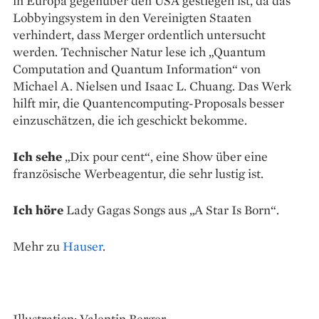
in Europa gegenüber den USA gestiegen ist, da das
Lobbyingsystem in den Vereinigten Staaten
verhindert, dass Merger ordentlich untersucht
werden. Technischer Natur lese ich „Quantum
Computation and Quantum Information“ von
Michael A. Nielsen und Isaac L. Chuang. Das Werk
hilft mir, die Quantencomputing-Propo­sals besser
einzuschätzen, die ich geschickt bekomme.
Ich sehe
„Dix pour cent“, eine Show über eine
französische ­Werbeagentur, die sehr lustig ist.
Ich höre
Lady Gagas Songs aus „A Star Is Born“.
Mehr zu
Hauser
.
Illustration: Valentin Berger