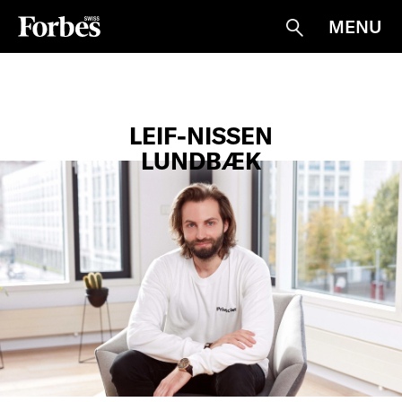
MENU
Suche
LEIF-NISSEN
LUNDBÆK