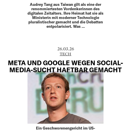
Audrey Tang aus Taiwan gilt als eine der
renommiertesten Vordenkerinnen des
digitalen Zeitalters. Ihre Heimat hat sie als
Ministerin mit moderner Technologie
pluralistischer gemacht und die Debatten
entpolarisiert. Was …
26.03.26
TECH
META UND GOOGLE WEGEN SOCIAL-
MEDIA-SUCHT HAFTBAR GEMACHT
Ein Geschworenengericht im US-