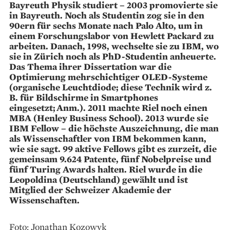
Bayreuth Physik studiert – 2003 promovierte sie
in Bayreuth. Noch als Studentin zog sie in den
90ern für sechs Monate nach Palo Alto, um in
einem Forschungslabor von Hewlett Packard zu
arbeiten. Danach, 1998, wechselte sie zu IBM, wo
sie in Zürich noch als PhD-Studentin anheuerte.
Das Thema ihrer Dissertation war die
Optimierung mehrschichtiger OLED-Systeme
(organische Leuchtdiode; diese Technik wird z.
B. für Bildschirme in Smartphones
eingesetzt; Anm.). 2011 machte Riel noch einen
MBA (Henley Business School). 2013 wurde sie
IBM Fellow – die höchste Auszeichnung, die man
als Wissenschaftler von IBM bekommen kann,
wie sie sagt. 99 aktive Fellows gibt es zurzeit, die
gemeinsam 9.624 Patente, fünf Nobelpreise und
fünf Turing Awards halten. Riel wurde in die
Leopoldina (Deutschland) gewählt und ist
Mitglied der Schweizer Akademie der
Wissenschaften.
Foto: Jonathan Kozowyk