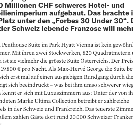
0 Millionen CHF schweres Hotel- und
lienimperium aufgebaut. Das brachte 
Platz unter den „Forbes 30 Under 30“.
 der Schweiz lebende Franzose will mehr
 Penthouse Suite im Park Hyatt Vienna ist kein gewöhn
mer. Mit ihren zwei Stockwerken, 820 Quadratmetern u
 ist sie vielmehr die grösste Suite Österreichs. Der Prei
19.800 € pro Nacht. Als Max-Hervé George die Suite bet
 sich erst mal auf einen ausgiebigen Rundgang durch die
igt sich beeindruckt – was bei ihm umso schwerer wieg
h kennt er sich mit Luxuszimmern aus: Unter der von i
deten Marke Ultima Collection betreibt er zahlreiche
els in der Schweiz und Frankreich. Das teuerste Zimme
 allem zahlen Gäste dort rund 30.000 Schweizer Franke
“