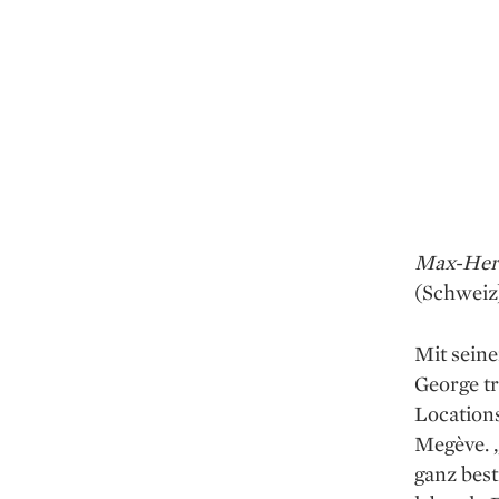
Max-Herv
(Schweiz
Mit sein
George tr
Location
­Megève. 
ganz best