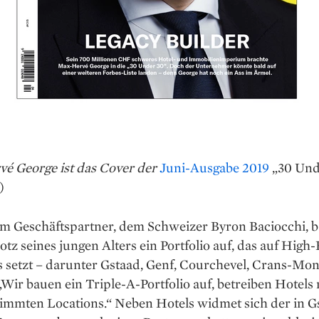
é George ist das Cover der
Juni-Ausgabe 2019
„30 Und
)
em Geschäftspartner, dem ­Schweizer Byron Baciocchi, 
otz ­seines jungen Alters ein Portfolio auf, das auf High
s setzt – darunter Gstaad, Genf, Courchevel, Crans-Mo
„Wir bauen ein Triple-A-Portfolio auf, ­betreiben Hotels 
immten Locations.“ ­Neben Hotels widmet sich der in G