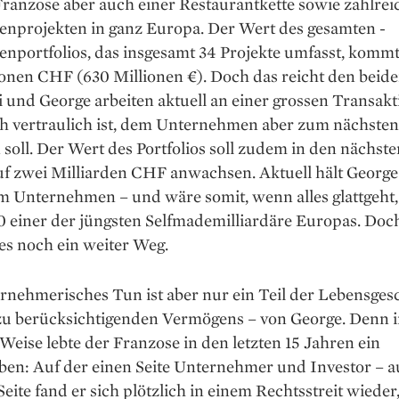
ranzose aber auch einer Restaurantkette ­sowie zahlre
enprojekten in ganz Euro­pa. Der Wert des gesamten ­
nportfolios, das insgesamt 34 Projekte umfasst, kommt
onen CHF (630 Millionen €). Doch das reicht den beide
 und George arbeiten aktuell an einer grossen Transakti
h vertraulich ist, dem Unter­nehmen aber zum nächsten 
 soll. Der Wert des Portfolios soll zudem in den nächst
uf zwei Milliarden CHF anwachsen. Aktuell hält George
m Unternehmen – und wäre somit, wenn alles glattgeht,
 einer der jüngsten Selfmademilliardäre Europas. Doch
 es noch ein weiter Weg.
rnehmerisches Tun ist aber nur ein Teil der Lebensges
zu berücksichtigenden Vermögens – von George. Denn 
Weise lebte der Franzose in den ­letzten 15 Jahren ein
ben: Auf der einen Seite Unternehmer und Investor – a
eite fand er sich plötzlich in einem Rechtsstreit wieder,