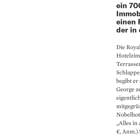
ein 70
Immobi
einen 
der in
Die Royal
Hotelzim
Terrassen
Schlappe 
begibt er
George ze
eigentlic
mitgegrün
Nobelhot
„Alles in
€, Anm.).