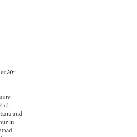
er 30“
baute
-End-
ntana und
nur in
staad