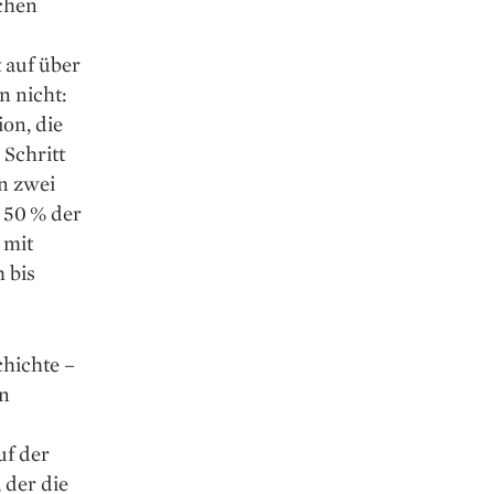
ichen
 auf über
n nicht:
on, die
Schritt
en zwei
 50 % der
 mit
 bis
chichte –
in
uf der
 der die