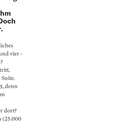
ihm
 Doch
.
liches
nd vier ­
s?
ritt,
 Suite.
t, denn
hm
r dort?
n (25.000