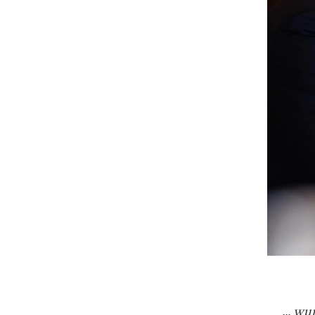
... w