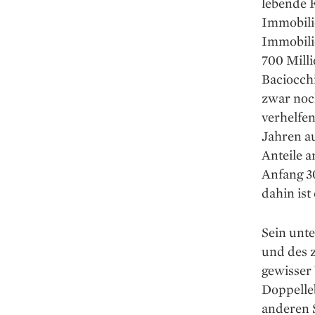
lebende F
Immobili
Immobilie
700 Milli
Baciocchi
zwar noc
verhelfen
Jahren a
Anteile a
Anfang 30
dahin ist
Sein unte
und des 
gewisser 
Doppelle
anderen S