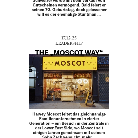
Schweizer wurde mit dem Verkauf von
Gutscheinen vermögend. Bald feiert er
seinen 70. Geburtstag, doch gelassener
will es der ehemalige Stuntman …
17.12.25
LEADERSHIP
THE „MOSCOT WAY“
Harvey Moscot leitet das gleichnamige
Familien­unternehmen in vierter
Generation – ein Besuch in der ­Zentrale in
der Lower East Side, wo Moscot seit
einigen ­Jahren gemeinsam mit seinem
Sohn Zack versucht, mehr …