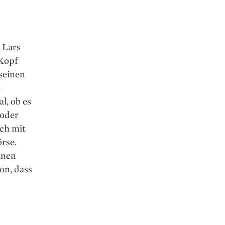
 Lars
 Kopf
seinen
o
l, ob es
 oder
sch mit
örse.
inen
on, dass