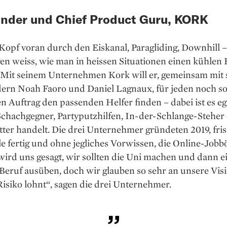
nder und Chief Product Guru, KORK
opf voran durch den Eiskanal, Paragliding, Downhill –
en weiss, wie man in heissen Situationen einen kühlen
 Mit seinem Unternehmen Kork will er, gemeinsam mit 
ern Noah Faoro und Daniel Lagnaux, für jeden noch s
 Auftrag den passenden Helfer finden – dabei ist es ega
Schachgegner, Partyputzhilfen, In-der-Schlange-Steher
ter handelt. Die drei Unter­nehmer gründeten 2019, fri
e fertig und ohne jegliches Vorwissen, die Online-Jobb
wird uns gesagt, wir sollten die Uni machen und dann e
Beruf ausüben, doch wir glauben so sehr an unsere Visi
Risiko lohnt“, sagen die drei Unternehmer.