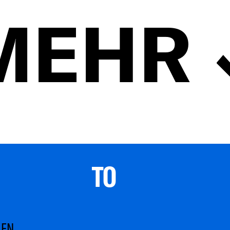
MEHR
TO 
MEN