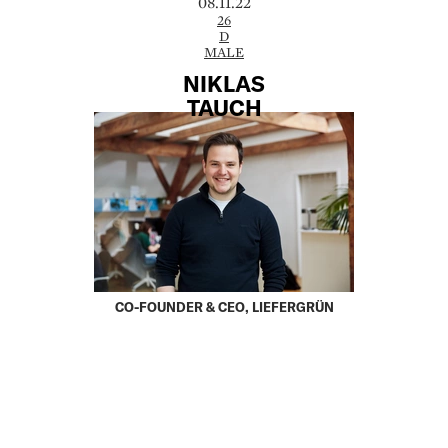
08.11.22
26
D
MALE
NIKLAS
TAUCH
CO-FOUNDER & CEO, LIEFERGRÜN