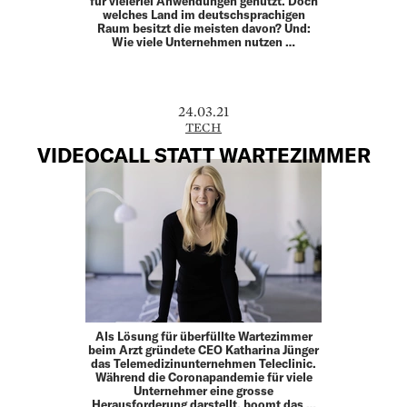
für vielerlei Anwendungen genutzt. Doch
welches Land im deutschsprachigen
Raum besitzt die meisten davon? Und:
Wie viele Unternehmen nutzen …
24.03.21
TECH
VIDEOCALL STATT WARTEZIMMER
Als Lösung für überfüllte Wartezimmer
beim Arzt gründete CEO Katharina Jünger
das Telemedizinunternehmen Teleclinic.
Während die Coronapandemie für viele
Unternehmer eine grosse
Herausforderung darstellt, boomt das …