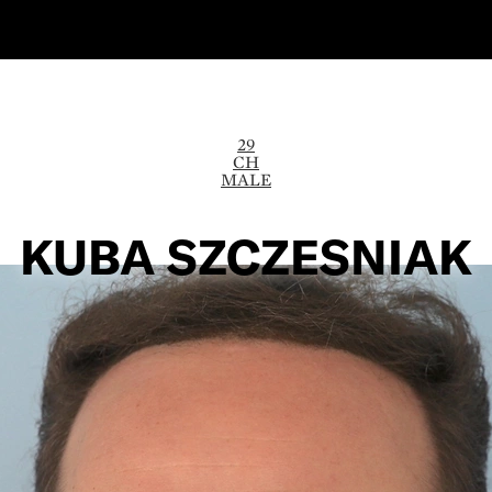
29
CH
MALE
KUBA SZCZESNIAK