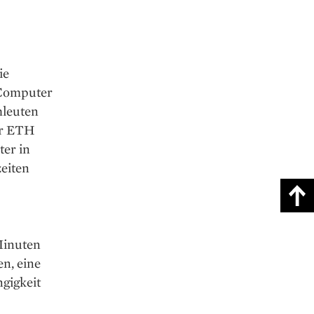
ie
 Computer
hleuten
der ETH
ter in
zeiten
Minuten
en, eine
gigkeit