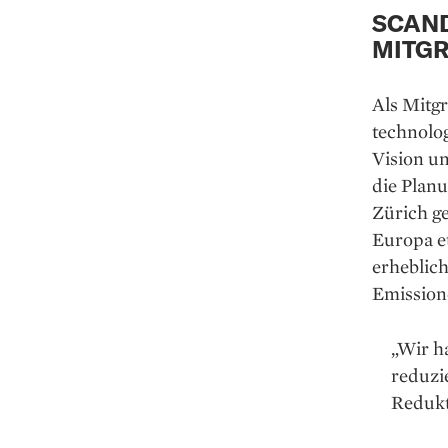
SCAN
MITG
Als Mitg
technolog
Vision u
die Planu
Zürich ge
Europa et
erheblic
Emission
„Wir h
reduzie
Redukt