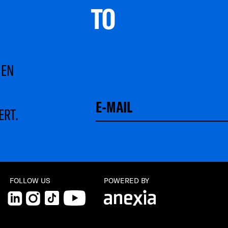
TO 
MEN
ERT.
FOLLOW US
POWERED BY
LinkedIn
Instagram
TikTok
YouTube