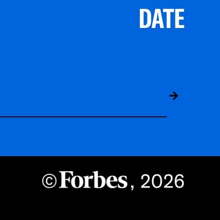
DATE
ABS