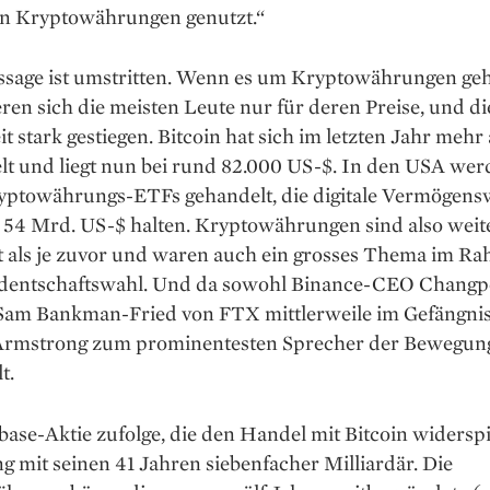
 Kryptowährungen genutzt.“
ssage ist ­umstritten. Wenn es um Kryptowährungen geh
eren sich die meisten Leute nur für deren Preise, und di
eit stark gestiegen. Bitcoin hat sich im letzten Jahr mehr 
lt und liegt nun bei rund 82.000 US-$. In den USA we
ypto­währungs-ETFs gehandelt, die ­digitale Vermögens
 54 Mrd. US-$ halten. Krypto­währungen sind also weit
et als je zuvor und waren auch ein grosses Thema im R
dentschaftswahl. Und da sowohl Binance-CEO Chang
 Sam Bankman-Fried von FTX mittlerweile im Gefängnis 
 Armstrong zum prominentesten Sprecher der Bewegun
t.
ase-Aktie zufolge, die den Handel mit Bitcoin wider­spie
 mit ­seinen 41 Jahren siebenfacher ­Milliar­där. Die