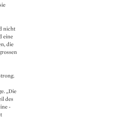
sie
d nicht
d eine
n, die
grossen
strong.
ge. „Die
il des
ine ­
t