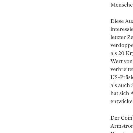
Menschen
Diese Au
interessi
letzter Z
verdoppe
als 20 Kr
Wert von
verbreit
US-Präsi
als auch
hat sich
entwickel
Der Coinb
Armstrong