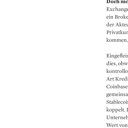
Doch nich
Exchange 
ein Broke
der Akteu
Privatkun
kommen.
Eingeflei
dies, obw
kontrollo
Art Kred
Coinbase
gemeinsam
Stableco
koppelt.
Unterneh
Wert von 