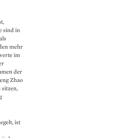
t,
e sind in
als
rden mehr
werte im
er
ahmen der
peng Zhao
sitzen,
g
gelt, ist