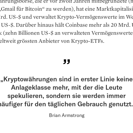
hrungsbörse, die er vor zwölf Jahren mitbegründete (
 „Gmail für Bitcoin“ zu werden), hat eine Markt­kapitali
rd. US-$ und verwaltet Krypto-Vermögenswerte im We
­US-$. Darüber hinaus hält Coinbase mehr als 20 Mrd. 
k (zehn Billionen US-$ an ver­walteten Vermögenswerte
eltweit grössten Anbieter von Krypto-ETFs.
„Kryptowährungen sind in erster Linie keine
Anlageklasse mehr, mit der die Leute
spekulieren, sondern sie werden immer
häufiger für den täglichen Gebrauch genutzt.
Brian Armstrong