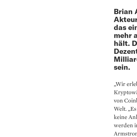
Brian 
Akteur
das ei
mehr a
hält. 
Dezent
Milliar
sein.
„Wir erl
Kryptowä
von Coin
Welt. „Es
keine Anl
werden im
Armstron