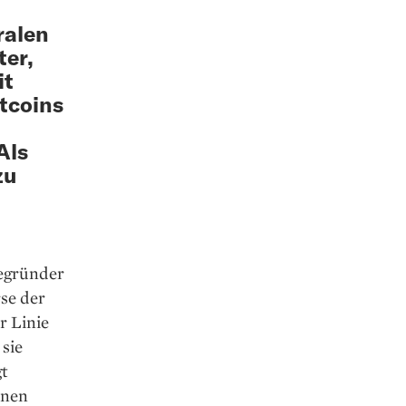
ralen
ter,
it
itcoins
Als
zu
egründer
se der
 ­Linie
 sie
t
onen