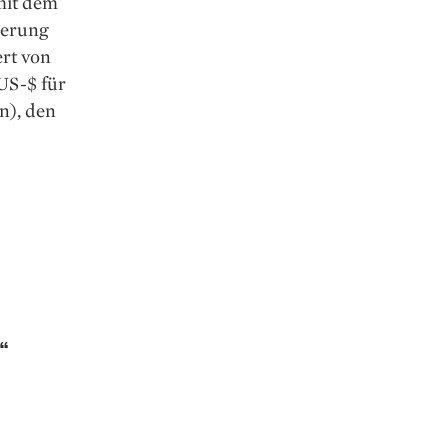
mit dem
sierung
rt von
US-$ für
n), den
“