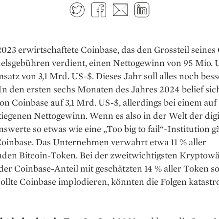
Twitter
Facebook
E-mail
LinkedIn
023 ­erwirtschaftete Coinbase, das den Grossteil ­seines
elsgebühren verdient, einen Nettogewinn von 95 Mio. U
atz von 3,1 Mrd. US-$. Dieses Jahr soll ­alles noch bess
n den ersten sechs Monaten des Jahres 2024 belief sic
n Coinbase auf 3,1 Mrd. US-$, allerdings bei einem auf 
iegenen Nettogewinn. Wenn es also in der Welt der digi
werte so etwas wie eine „Too big to fail“-Institution g
oin­base. Das Unternehmen verwahrt etwa 11 % aller
enden Bitcoin-Token. Bei der zweitwichtigsten Kryptow
 der Coinbase-Anteil mit geschätzten 14 % aller Token s
Sollte Coinbase implodieren, könnten die Folgen katastr