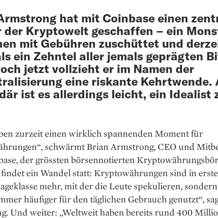
Armstrong hat mit Coinbase einen zent
 der Kryptowelt geschaffen – ein Mons
nen mit Gebühren zuschüttet und derze
ls ein Zehntel aller jemals geprägten B
Doch jetzt vollzieht er im Namen der
ralisierung eine riskante Kehrtwende. 
där ist es allerdings leicht, ein Idealist 
eben zurzeit einen wirklich spannenden Moment für
hrungen“, schwärmt Brian Armstrong, CEO und Mitb
base, der grössten börsen­notierten Kryptowährungsbör
 findet ein Wandel statt: Kryptowährungen sind in erster
ageklasse mehr, mit der die Leute spekulieren, sondern
mer häufiger für den täglichen Gebrauch genutzt“, sag
g. Und weiter: „Weltweit haben bereits rund 400 Milli