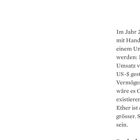
Im Jahr 2
mit ­Hand
einem Ums
werden: I
Umsatz vo
US-$ gest
Vermögens
wäre es C
existier
Ether ist
grösser. 
sein.