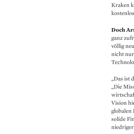
Kraken ko
kostenlos
Doch Ar
ganz zufr
völlig ne
nicht nu
Technolo
„Das ist 
„Die Miss
wirtschaf
Vision hi
globalen
solide Fi
niedrige