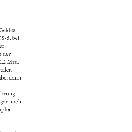
 Geldes
S-$, bei
er
h der
1,2 Mrd.
talen
äbe, dann
ährung
ogar noch
ophal