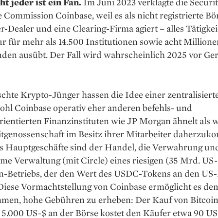
t jeder ist ein Fan.
Im Juni 2023 verklagte die Securit
Commission Coinbase, weil es als nicht registrierte Bö
r-Dealer und eine Clearing-Firma agiert – alles Tätigkei
r für mehr als 14.500 Institutionen sowie acht Millione
den ausübt. Der Fall wird wahrscheinlich 2025 vor Ger
schte Krypto-Jünger hassen die Idee einer zentralisier
ohl Coinbase operativ eher anderen befehls- und
rientierten Finanzinstituten wie JP Morgan ähnelt als w
itgenossenschaft im Besitz ihrer Mitarbeiter daherzu
s Hauptgeschäfte sind der Handel, die Verwahrung und
e Verwaltung (mit Circle) eines riesigen (35 Mrd. US-
in-Betriebs, der den Wert des USDC-Tokens an den US-­
 Diese Vormachtstellung von Coinbase ermöglicht es de
men, hohe Gebühren zu erheben: Der Kauf von Bit­coin
5.000 US-$ an der Börse kostet den Käufer etwa 90 ­US