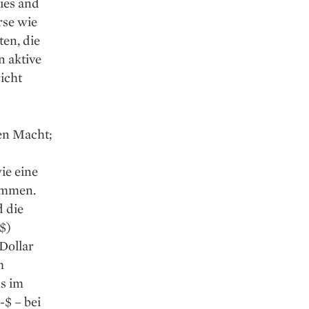
ies and
rse wie
ten, die
n aktive
icht
ten Macht;
ie eine
kommen.
 die
$)
Dollar
m
s im
-$ – bei