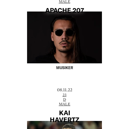
MALE
APACHE 207
MUSIKER
08.11.22
23
D
MALE
KAI
HAVERTZ