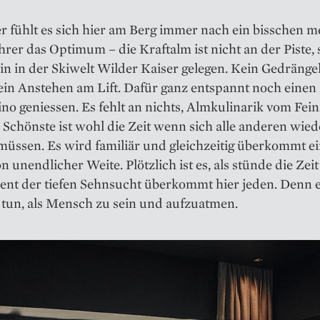
 fühlt es sich hier am Berg immer nach ein bisschen m
hrer das Optimum – die Kraftalm ist nicht an der Piste,
in in der Skiwelt Wilder Kaiser gelegen. Kein Gedränge
ein Anstehen am Lift. Dafür ganz entspannt noch einen
o geniessen. Es fehlt an nichts, Almkulinarik vom Fein
Schönste ist wohl die Zeit wenn sich alle anderen wiede
müssen. Es wird familiär und gleichzeitig überkommt e
 unendlicher Weite. Plötzlich ist es, als stünde die Zeit s
nt der tiefen Sehnsucht überkommt hier jeden. Denn e
 tun, als Mensch zu sein und aufzuatmen.