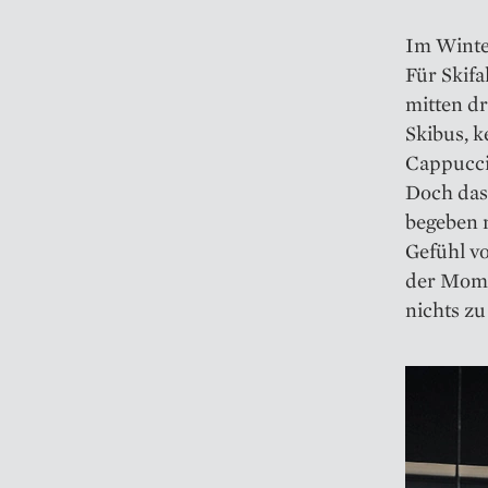
Im Winter
Für Skifa
mitten dr
Skibus, k
Cappuccin
Doch das 
begeben 
Gefühl von
der Mome
nichts zu