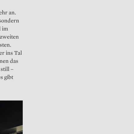
ehr an.
 sondern
l im
 zweiten
sten.
r ins Tal
inen das
till –
s gibt