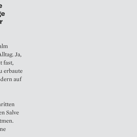
e
ge
r
talm
ltag. Ja,
 fast,
u erbaute
odern auf
ritten
en Salve
atmen.
ene