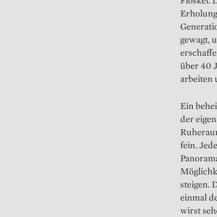
Floskel.
Erholungs
Generati
gewagt, 
erschaffe
über 40 J
arbeiten
Ein behei
der eigen
Ruheraum
fein. Jed
Panorama
Möglichke
steigen.
einmal d
wirst seh