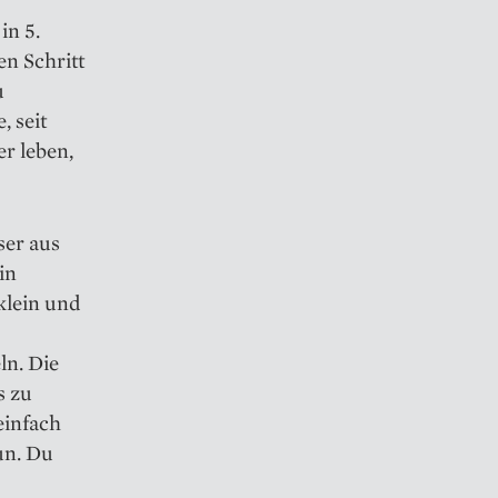
in 5.
n Schritt
u
, seit
r leben,
ser aus
in
klein und
ln. Die
s zu
einfach
un. Du