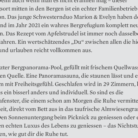
 Denn auch wenn man es nicht erahnen mag – dieser
ort mitten in den Bergen ist ein echter Familienbetrieb 
on. Das junge Schwesternduo Marion & Evelyn haben de
und im Jahr 2021 ein wahres Bergrefugium komplett ne
n. Das Rezept vom Apfelstrudel ist immer noch dasselbe
ahren. Ein wertschätzendes „Du“ zwischen allen die hie
 und urlauben reicht vollkommen aus.
zter Bergpanorama-Pool, gefüllt mit frischem Quellwas
en Quelle. Eine Panoramasauna, die staunen lässt und e
 mit Freiheitsgefühl. Geschlafen wird in 29 Zimmern, 
es ein bisserl anders und individuell. So sind es die
fenster, die einem schon am Morgen die Ruhe vermitte
it, direkt vom Bett aus in das taufrische Almwiesengra
 Den Sonnenuntergang beim Picknick zu geniessen oder 
en echten Luxus des Lebens zu geniessen – das Nichtst
en, wie gut dir die Ruhe tut.