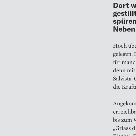
Dort w
gestill
spüren
Neben
Hoch über
gelegen. 
für manch
denn mit 
Salvista
die Kraft
Angekomm
erreichba
bis zum W
„Griass d