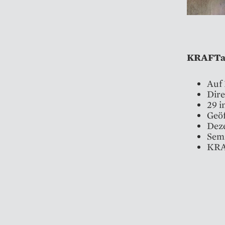
KRAFTal
Auf 
Dire
29 i
Geöf
Dez
Sem
KRA