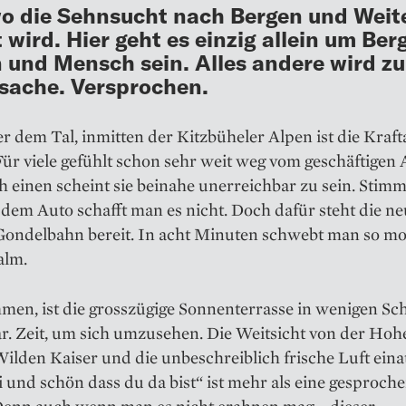
o die Sehnsucht nach Bergen und Weit
t wird. Hier geht es einzig allein um Ber
 und Mensch sein. Alles andere wird zu
sache. Versprochen.
 dem Tal, inmitten der Kitzbüheler Alpen ist die Kraf
Für viele gefühlt schon sehr weit weg vom geschäftigen Al
 einen scheint sie beinahe unerreichbar zu sein. Stimmt
dem Auto schafft man es nicht. Doch dafür steht die ne
-Gondelbahn bereit. In acht Minuten schwebt man so m
alm.
en, ist die grosszügige Sonnenterrasse in wenigen Sch
r. Zeit, um sich umzusehen. Die Weitsicht von der Hoh
ilden Kaiser und die unbeschreiblich frische Luft ein
i und schön dass du da bist“ ist mehr als eine gesproch