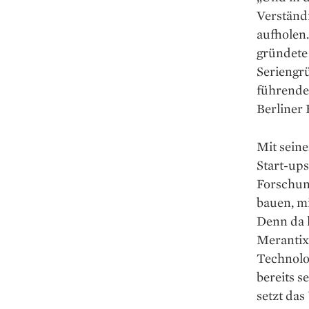
Verständ
aufholen.
gründete
Seriengrü
führende
Berliner
Mit sein
Start-ups
Forschun
bauen, m
Denn da h
Merantix
Technolog
bereits s
setzt da