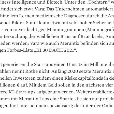
iness Intelligence und Biotech. Unter den „Töchtern“ 
findet sich etwa Vara: Das Unternehmen automatisiert 
hinellem Lernen medizinische Diagnosen durch die An
scher Bilder. Somit kann etwa mit sehr hoher Sicherheit
ebs von unverdächtigen Mammogrammen (Mammografi
ntersuchung der weiblichen Brust auf Brustkrebs, Anm
ieden werden; Vara wie auch Merantix befinden sich au
igen Forbes-Liste „KI 30 DACH 2021“.
 generieren die Start-ups einen Umsatz im Mil­lionenb
hlen nennt Rothe nicht. Anfang 2020 setzte ­Merantix 
onellen Investoren zudem einen Risiko­kapitalfonds in 
llionen € auf. Mit dem Geld sollen in den nächsten vie
ere KI-Start-ups aufgebaut werden. Weiters etablierte
en mit Merantix Labs eine Sparte, die sich auf projekt
gen für Unter­nehmen spezialisiert; darunter der Onli