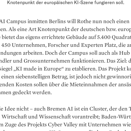
Knotenpunkt der europäischen KI-Szene fungieren soll.
AI Campus in­mitten Berlins will Rothe nun noch einen
en. Als eine Art Knotenpunkt der deutschen bzw. euro­
bietet das eigens errichtete Gebäude auf 5.400 Qua­dr
u 450 Unter­nehmen, Forscher und Experten Platz, die 
dungen arbeiten. Doch der Campus soll auch als Hub 
ändler und Grossunternehmen funktionieren. Das Ziel: 
siegel „KI made in Europe“ zu etablieren. Das Projekt k
einen siebenstelligen Betrag, ist jedoch nicht gewinn­ori
llenden Kosten sollen über die Mieteinnahmen der ansä
men gedeckt werden.
ie Idee nicht – auch Bremen AI ist ein Cluster, der den 
 Wirtschaft und Wissenschaft vorantreibt; Baden-Wür
 im Zuge des Projekts Cyber Valley mit Unter­nehmen w