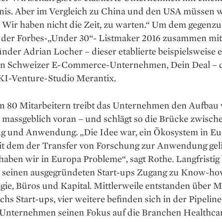
nis. Aber im Vergleich zu China und den USA müssen w
 Wir haben nicht die Zeit, zu warten.“ Um dem gegenzu
 der Forbes-­„Under 30“- Listmaker 2016 zusammen mi
nder Adrian Locher – dieser etablierte beispielsweise e
n Schweizer E-Commerce-Unternehmen, Dein Deal – 
 KI-Venture-Studio Merantix.
en 80 Mitarbeitern treibt das Unternehmen den Aufbau 
 massgeblich voran – und schlägt so die Brücke zwisch
g und Anwendung. „Die Idee war, ein Ökosystem in Eu
it dem der Transfer von Forschung zur Anwendung geli
aben wir in Europa Probleme“, sagt Rothe. Langfristig 
 seinen ausgegründeten Start-ups Zugang zu Know-ho
ie, Büros und Kapital. Mittlerweile entstanden über M
echs Start-ups, vier weitere befinden sich in der Pipeline
s Unternehmen seinen Fokus auf die Branchen Healthcar