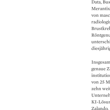
Data, Bus
Merantix 
von masc
radiologi
Brustkr
Röntgenu
untersch
diesjähr
Insgesamt
genaue Za
instituti
von 25 Mi
zehn weit
Unternehm
KI-Lösun
Zalando.