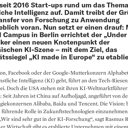
seit 2016 Start-ups rund um das Them
iche Intelligenz auf. Damit treibt der G
ransfer von Forschung zu Anwendung
blich voran. Nun setzt er einen drauf: 
 Campus in Berlin errichtet der „Under
ker einen neuen Knotenpunkt der
ischen KI-Szene – mit dem Ziel, das
ätssiegel „KI made in Europe“ zu etabli
n, Facebook oder der Google-Mutterkonzern Alphabe
stliche Intelligenz (KI) geht, führt an den Tech-Riesen
ei. Doch die USA stehen mit ihren KI-Weltmarkt­führer
a: Seit Jahren ist China auf Aufholjagd, angeführt von d
giekonzernen Alibaba, Baidu und Tencent. Die Vision: 
al führende Rolle in Zukunftstechnologien einzunehme
„Wir sind sehr gut in der KI-Forschung“, sagt Rasmus R
er Wirtschaft gibt es etablierte Unternehmen mit eine