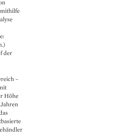
von
mithilfe
alyse
e:
.)
f der
ereich –
mit
der Höhe
r Jahren
 das
­basierte
nehändler