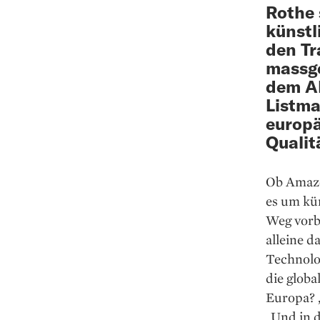
Rothe 
künstl
den T
massge
dem AI
Listma
europä
Qualit
Ob Amazo
es um kün
Weg vorb
alleine d
Technolo
die glob
Europa? 
„Und in d