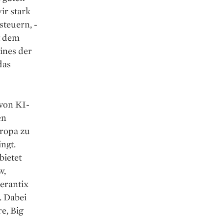
ir stark
steuern, ­
t dem
ines der
das
von KI-
en
ropa zu
ngt.
bietet
w,
erantix
. Dabei
e, Big