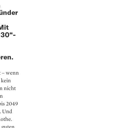
a
ründer
Mit
 30“-
eren.
t – wenn
 kein
n nicht
en
bis 2049
n. Und
othe.
m guten