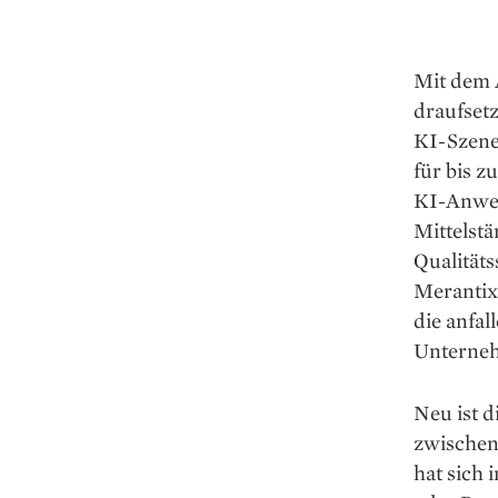
Mit dem 
draufsetz
KI-Szene 
für bis z
KI-Anwen
Mittelst
Qualitäts
Merantix 
die anfa
Unterneh
Neu ist d
zwischen
hat sich