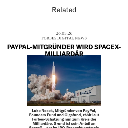
Related
26.05.26
FORBES DIGITAL NEWS
PAYPAL-MITGRÜNDER WIRD SPACEX-
MILLIARDÄR
Luke Nosek, Mitgründer von PayPal,
Founders Fund und Gigafund, zählt laut
Forbes-Schätzung nun zum Kreis der
Milliardäre. Grund ist sein Anteil an
SpaceX – der im IPO-Prospekt erstmals