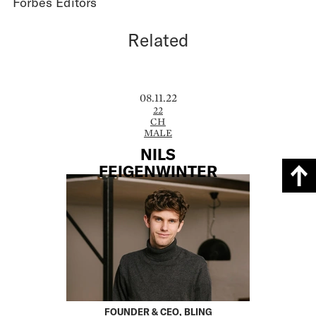
Forbes Editors
Related
08.11.22
22
CH
MALE
NILS
FEIGENWINTER
FOUNDER & CEO, BLING