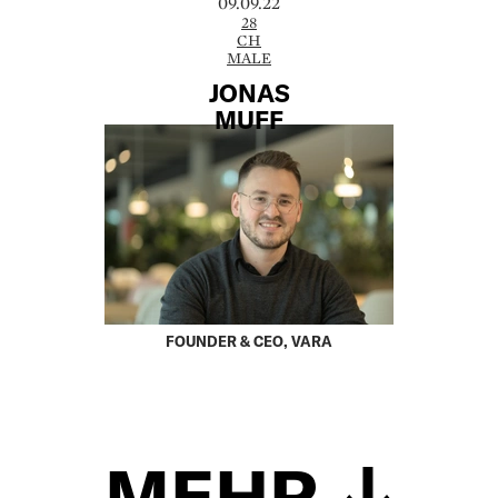
09.09.22
28
CH
MALE
JONAS
MUFF
FOUNDER & CEO, VARA
MEHR