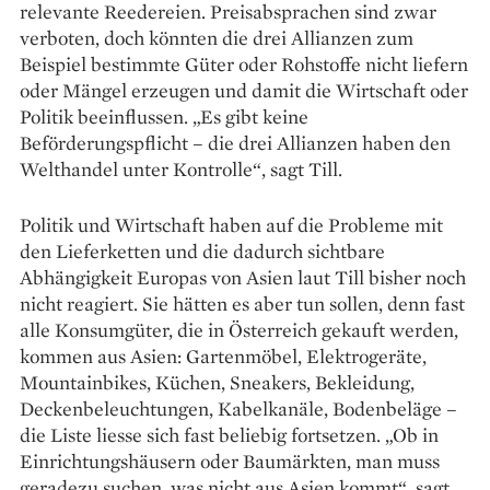
relevante Reede­reien. Preisabsprachen sind zwar
verboten, doch könnten die drei Allianzen zum
Beispiel bestimmte Güter oder Rohstoffe nicht liefern
oder Mängel erzeugen und damit die Wirtschaft oder
Politik beeinflussen. „Es gibt keine
Beförderungspflicht – die drei Allianzen haben den
Welthandel unter Kontrolle“, sagt Till.
Politik und Wirtschaft haben auf die Probleme mit
den Liefer­ketten und die dadurch sichtbare
Abhängigkeit Europas von Asien laut Till bisher noch
nicht reagiert. Sie hätten es aber tun sollen, denn fast
alle Konsumgüter, die in Öster­reich gekauft werden,
kommen aus Asien: Gartenmöbel, Elektro­geräte,
Mountainbikes, Küchen, Sneakers, Bekleidung,
Decken­beleuchtungen, Kabelkanäle, Boden­beläge –
die Liste liesse sich fast beliebig fort­setzen. „Ob in
Einrichtungshäusern oder Baumärkten, man muss
geradezu suchen, was nicht aus Asien kommt“, sagt