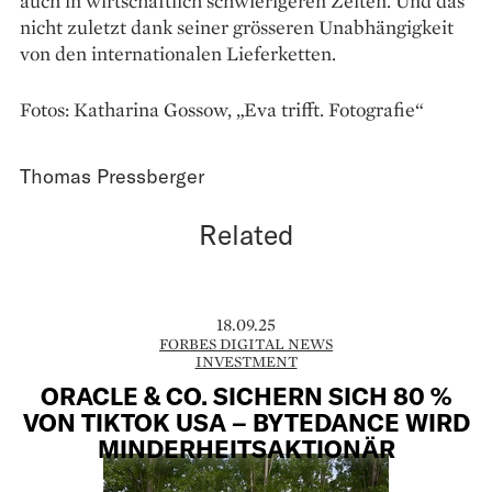
auch in wirtschaftlich schwierigeren Zeiten. Und das
nicht zuletzt dank seiner grösseren Unab­hängigkeit
von den internationalen Lieferketten.
Fotos: Katharina Gossow, „Eva trifft. Fotografie“
Thomas Pressberger
Related
18.09.25
FORBES DIGITAL NEWS
INVESTMENT
ORACLE & CO. SICHERN SICH 80 %
VON TIKTOK USA – BYTEDANCE WIRD
MINDERHEITSAKTIONÄR