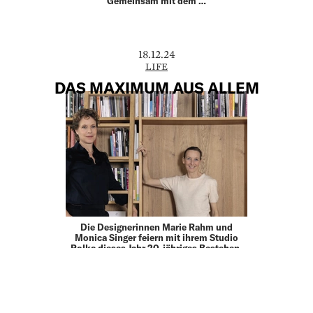
Gemeinsam mit dem …
18.12.24
LIFE
DAS MAXIMUM AUS ALLEM
Die Designerinnen Marie Rahm und
Monica Singer feiern mit ihrem Studio
Polka dieses Jahr 20-jähriges Bestehen.
Einige ihrer zeitlosen Entwürfe sind längst
Teil unseres täglichen Lebens geworden.
Die Erkundung des …