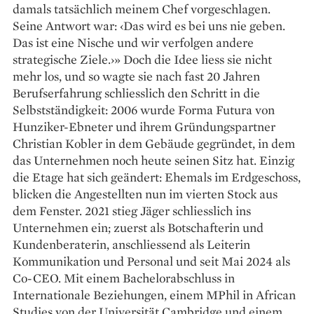
damals tatsächlich meinem Chef vorgeschlagen.
Seine Antwort war: ‹Das wird es bei uns nie geben.
Das ist eine Nische und wir ver­folgen andere
strategische Ziele.›» Doch die Idee liess sie nicht
mehr los, und so wagte sie nach fast 20 Jahren
Berufs­erfahrung schliesslich den Schritt in die
Selbstständigkeit: 2006 wurde Forma Futura von
Hunziker-Ebneter und ihrem Gründungspartner
Christian Kobler in dem Gebäude gegründet, in dem
das Unternehmen noch heute seinen Sitz hat. Einzig
die Etage hat sich ge­ändert: Ehemals im Erdgeschoss,
blicken die Angestellten nun im vierten Stock aus
dem Fenster. 2021 stieg Jäger schliesslich ins
Unternehmen ein; zuerst als Botschafterin und
Kundenberaterin, anschliessend als ­Leiterin
Kommunikation und ­Personal und seit Mai 2024 als
Co-CEO. Mit einem Bachelor­abschluss in
Internationale Beziehungen, einem MPhil in African
Studies von der Universität Cambridge und einem