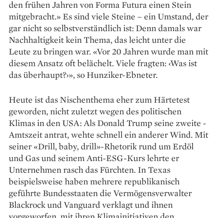
den frühen Jahren von Forma Futura einen Stein
mitgebracht.» Es sind viele Steine – ein Umstand, der
gar nicht so selbstverständlich ist: Denn damals war
Nachhaltigkeit kein Thema, das leicht unter die
Leute zu bringen war. «Vor 20 Jahren wurde man mit
diesem Ansatz oft belächelt. Viele fragten: ‹Was ist
das überhaupt?›», so Hunziker-Ebneter.
Heute ist das Nischenthema eher zum Härte­test
geworden, nicht zuletzt wegen des politischen
Klimas in den USA: Als Donald Trump seine zweite ­
Amtszeit antrat, wehte schnell ein anderer Wind. Mit
seiner «Drill, baby, drill»-Rhetorik rund um Erdöl
und Gas und seinem Anti-ESG-Kurs lehrte er
Unternehmen rasch das ­Fürchten. In Texas
beispielsweise haben mehrere republikanisch
geführte Bundesstaaten die Vermögensverwalter
Blackrock und Vanguard verklagt und ihnen
vorgeworfen, mit ihren Klimainitiativen den