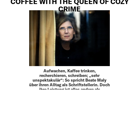
COFFEE WITH THE QUEEN OF COZY
CRIME
Aufwachen, Kaffee trinken,
recherchieren, schreiben; „sehr
unspektakulär“: So spricht Beate Maly
über ihren Alltag als Schriftstellerin. Doch
ihre Leistung ist alles andere als
unspektakulär: Als Bestsellerautorin hat
…
18.03.26
MONEY
WOMEN