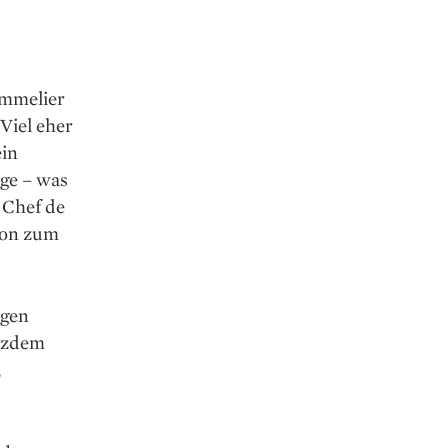
ommelier
Viel eher
ein
age – was
 Chef de
non zum
ngen
otzdem
,