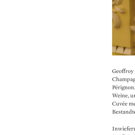
Geoffroy 
Champagn
Pérignon.
Weine, u
Cuvée me
Bestandt
Inwiefer