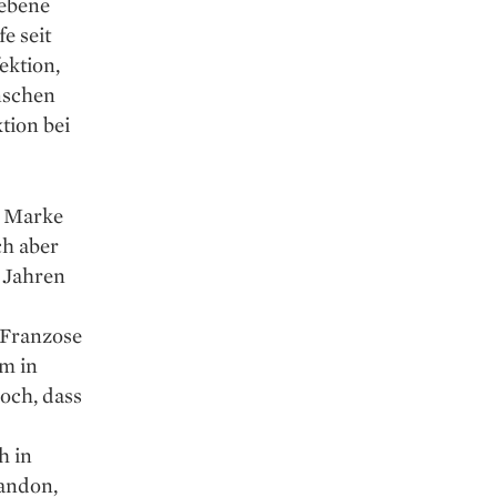
aebene
e seit
ektion,
nschen
tion bei
r Marke
ch aber
8 Jahren
e Franzose
um in
och, dass
h in
handon,