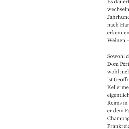
Es dauert
wechseln 
Jahrhunde
nach Har
erkennen 
Weinen –
Sowohl d
Dom Périg
wohl nich
ist Geoff
Kellermei
eigentlic
Reims in
er dem Fa
Champagn
Frankrei