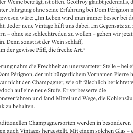
der Weine beiträgt, ist offen. Geoffroy glaubt jedenfalls, 
ter Jahrgang ohne seine Erfahrung bei Dom Pérignon n
gewesen wäre: „Im Leben wird man immer besser bei d
. Jeder neue Vintage hilft uns dabei. Im Gegensatz zu
n – ohne sie schlechtreden zu wollen – gehen wir jetz
in. Denn sonst ist der Wein schlaff,
hm der gewisse Pfiff, die freche Art.“
rung nahm die Frechheit an unerwarteter Stelle – bei 
om Pérignon, der mit bürgerlichem Vornamen Pierre h
ar nicht den Champagner, wie oft fälschlich berichtet w
edoch auf eine neue Stufe. Er verbesserte die
onsverfahren und fand Mittel und Wege, die Kohlensäu
k zu behalten.
aditionellen Champag­nersorten werden in ­besonderen
n auch Vintages herge­stellt. Mit einem solchen Glas –