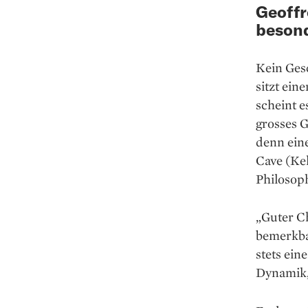
Geoffr
besond
Kein Ges
sitzt ein
scheint e
grosses G
denn ein
Cave (Ke
Philosop
„Guter C
bemerkbar
stets ein
Dynamik, 