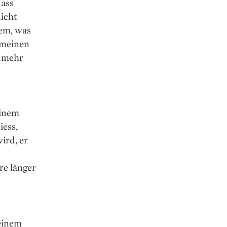
dass
icht
em, was
 meinen
t mehr
einem
iess,
ird, er
re länger
 einem