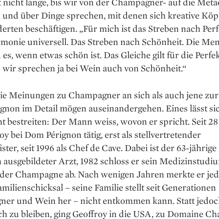
 nicht lange, bis wir von der Champagner- auf die Met
und über Dinge sprechen, mit denen sich kreative Köpf
rten beschäftigen. „Für mich ist das Streben nach Perf
monie universell. Das Streben nach Schönheit. Die Me
es, wenn etwas schön ist. Das Gleiche gilt für die Perfek
 wir sprechen ja bei Wein auch von Schönheit.“
ie Meinungen zu Champagner an sich als auch jene zu
non im Detail ­mögen auseinandergehen. Eines lässt si
t bestreiten: Der Mann weiss, wovon er spricht. Seit 2
roy bei Dom Pérignon tätig, erst als stellvertretender
ster, seit 1996 als Chef de Cave. Dabei ist der 63-jährig
h ausgebildeter Arzt, 1982 schloss er sein Medizinstudi
 der Champagne ab. Nach wenigen Jahren merkte er jed
milienschicksal – seine Familie stellt seit Generationen
er und Wein her – nicht entkommen kann. Statt jedoc
ch zu bleiben, ging Geoffroy in die USA, zu Domaine C