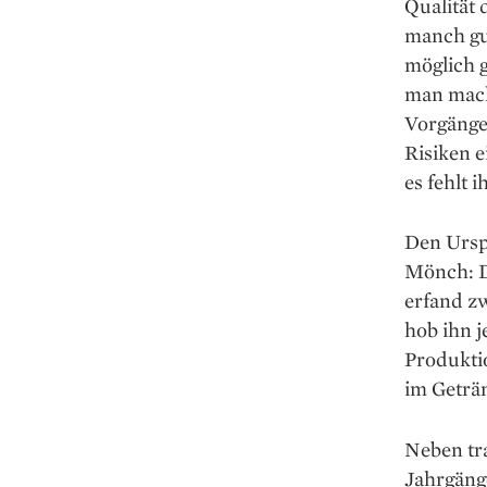
Qualität 
manch gu
möglich 
man macht
Vorgänger
Risiken e
es fehlt i
Den Ursp
Mönch: D
erfand zw
hob ihn j
Produkti
im Geträn
Neben tr
Jahrgänge