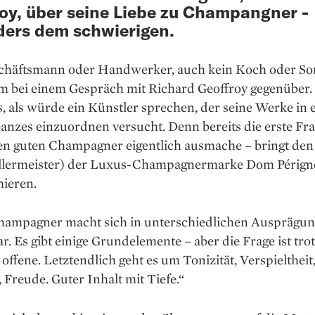
oy, über seine Liebe zu Champangner -
ers dem schwierigen.
chäftsmann oder Handwerker, auch kein Koch oder S
em bei einem Gespräch mit Richard Geoffroy gegenüber. 
s, als würde ein Künstler sprechen, der seine Werke in 
anzes einzuordnen versucht. Denn bereits die erste Fr
en guten Champagner eigentlich ausmache – bringt den
llermeister) der Luxus-Champagnermarke Dom Périg
hieren.
hampagner macht sich in unterschiedlichen Ausprägu
. Es gibt einige Grund­elemente – aber die Frage ist tr
e offene. Letztendlich geht es um Tonizität, Verspieltheit
Freude. Guter Inhalt mit Tiefe.“