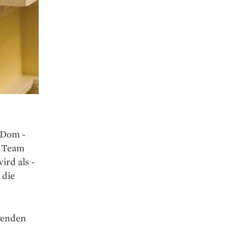
 Dom ­
m Team
ird als ­
 die
genden