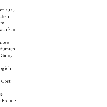
r
ärz 2023
schen
zum
präch kam.
udern.
träumten
. Ginny
og ich
e
, Obst
te
r Freude