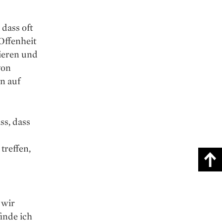
 dass oft
Offenheit
ieren und
von
n auf
ss, dass
treffen,
 wir
inde ich