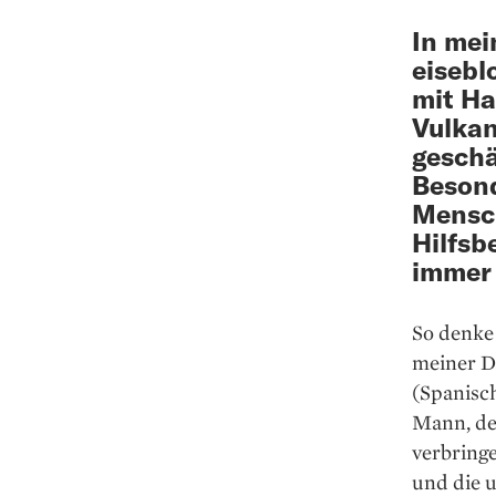
In mei
eisebl
mit Ha
Vulkan
geschä
Besond
Mensch
Hilfsb
immer 
So denke 
meiner De
(Spanisch
Mann, de
verbringe
und die 