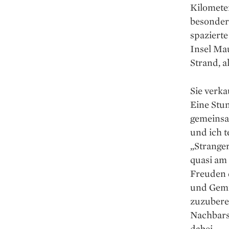
Kilometer
besonders
spazierte
Insel Ma
Strand, a
Sie verk
Eine Stu
gemeinsa
und ich t
„Stranger
quasi am 
Freuden 
und Gemü
zuzuberei
Nachbars
dabei.