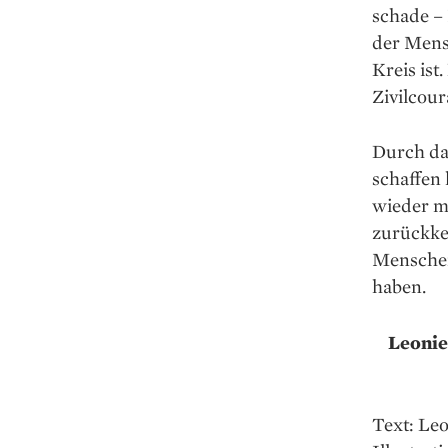
schade –
der Mensc
Kreis ist
Zivilcour
Durch das
schaffen 
wieder m
zurückke
Menschen 
haben.
Leonie
Text: Le