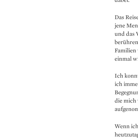
Das Reise
jene Men
und das 
berühren
Familien 
einmal wi
Ich konnt
ich imme
Begegnun
die mich
aufgeno
Wenn ich 
heutzuta