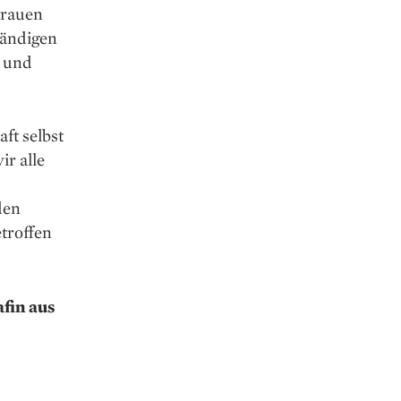
trauen
tändigen
g und
ft selbst
ir alle
den
troffen
fin aus