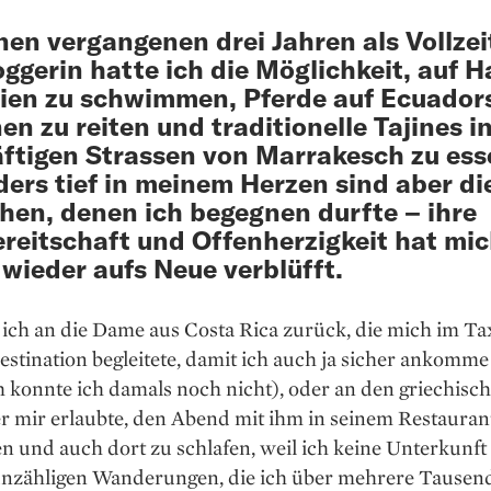
nen vergangenen drei Jahren als Vollzei
oggerin hatte ich die Möglichkeit, auf ­H
ien zu schwimmen, Pferde auf Ecuador
en zu reiten und traditionelle Tajines i
ftigen Strassen von Marrakesch zu ess
ers tief in meinem Herzen sind aber di
en, denen ich begegnen durfte – ihre
ereitschaft und Offenherzigkeit hat mi
wieder aufs Neue verblüfft.
ich an die Dame aus Costa Rica ­zurück, die mich im Tax
sti­nation begleitete, damit ich auch ja sicher ankomme
 konnte ich damals noch nicht), oder an den griechisc
r mir erlaubte, den Abend mit ihm in seinem Restauran
n und auch dort zu schlafen, weil ich keine ­Unterkunft 
unzähligen Wanderungen, die ich über mehrere Tausen