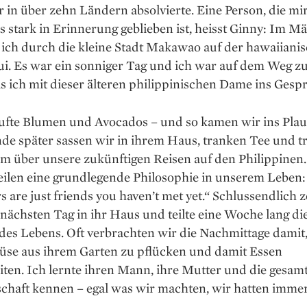
 in über zehn Ländern absolvierte. Eine Person, die mi
 stark in Erinnerung geblieben ist, heisst Ginny: Im M
 ich durch die kleine Stadt Makawao auf der hawaiiani
ui. Es war ein sonniger Tag und ich war auf dem Weg 
ls ich mit dieser äl­teren philippinischen Dame ins Ges
aufte Blumen und Avocados – und so kamen wir ins Pla
nde später sassen wir in ihrem Haus, tranken Tee und 
m über unsere zukünftigen ­Reisen auf den Philippinen
eilen eine grundlegende Philosophie in unserem Leben:
s are just friends you haven’t met yet.“ Schlussendlich z
nächsten Tag in ihr Haus und teilte eine Woche lang di
des Lebens. Oft verbrachten wir die Nachmittage damit
se aus ihrem Garten zu pflücken und damit Essen
ten. Ich lernte ihren Mann, ihre Mutter und die gesam
chaft kennen – egal was wir machten, wir hatten imme