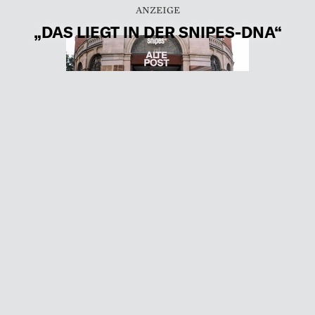
„DAS LIEGT IN DER SNIPES-DNA“
Kürzlich eröffnete der Streetwear-Retailer
SNIPES in Berlin-Neukölln seinen 400.
Store in Europa. Um dem eigenen Motto,
Kunden mehr als nur Retail anzubieten,
treu zu bleiben, haben sich Gründer und
CEO Sven Voth und …