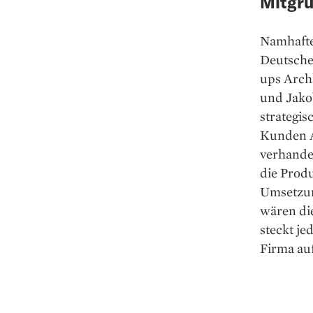
Mitgrü
Namhafte
Deutsche 
ups Arch
und Jako
strategi
Kunden A
verhandel
die Produ
Umsetzung
wären die
steckt je
Firma au