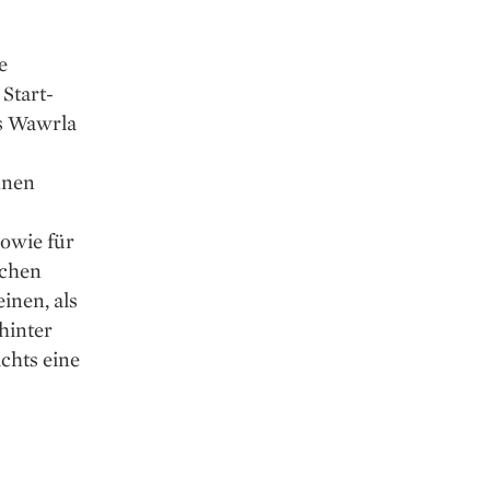
e
Start-
s Wawrla
nnen
sowie für
ichen
inen, als
hinter
ichts eine