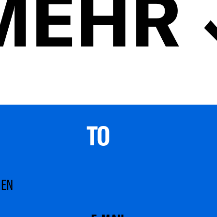
MEHR
TO 
MEN