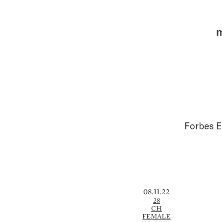
m
Forbes E
08.11.22
28
CH
FEMALE