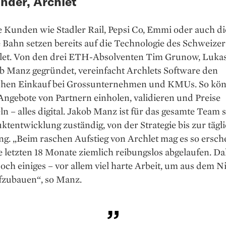
nder, Archlet
 Kunden wie Stadler Rail, Pepsi Co, Emmi oder auch di
Bahn setzen bereits auf die Technologie des Schweizer 
let. Von den drei ETH-Absolventen Tim Grunow, Luka
b Manz gegründet, vereinfacht Archlets Software den
schen Einkauf bei Grossunternehmen und KMUs. So kö
ngebote von Partnern einholen, validieren und Preise
n – alles digital. Jakob Manz ist für das gesamte Team 
ktentwicklung zuständig, von der Strategie bis zur tägl
. „Beim raschen Aufstieg von Archlet mag es so ersche
 letzten 18 Monate ziemlich reibungslos abgelaufen. Da
doch einiges – vor allem viel harte Arbeit, um aus dem N
fzubauen“, so Manz.