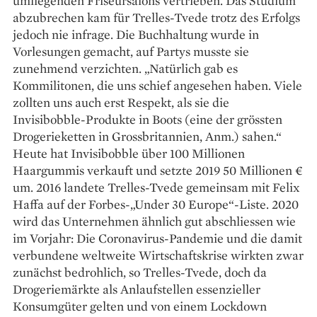
umliegenden Friseursalons vertrieben. Das Studium
abzubrechen kam für Trelles-Tvede trotz des Erfolgs
jedoch nie infrage. Die Buchhaltung wurde in
Vorlesungen gemacht, auf Partys musste sie
zunehmend verzichten. „Natürlich gab es
Kommilitonen, die uns schief angesehen haben. Viele
zollten uns auch erst Respekt, als sie die
Invisibobble-Produkte in Boots (eine der grössten
Drogerieketten in Grossbritannien, Anm.) sahen.“
Heute hat Invisibobble über 100 Millionen
Haargummis verkauft und setzte 2019 50 Millionen €
um. 2016 landete Trelles-Tvede gemeinsam mit Felix
Haffa auf der Forbes-„Under 30 Europe“-Liste. 2020
wird das Unternehmen ähnlich gut abschliessen wie
im Vorjahr: Die Coronavirus-Pandemie und die damit
verbundene weltweite Wirtschaftskrise wirkten zwar
zunächst bedrohlich, so Trelles-Tvede, doch da
Drogeriemärkte als Anlaufstellen essenzieller
Konsum­güter gelten und von einem Lockdown