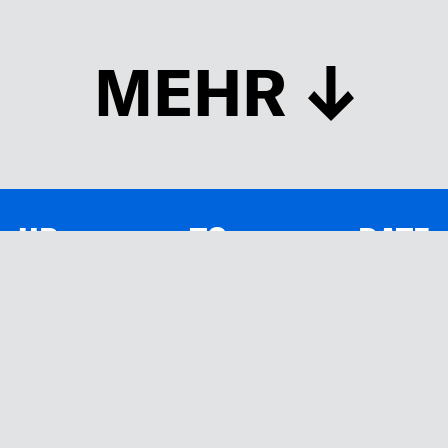
MEHR
UP TO DATE
MIT DEM FORBES-NEWSLETTER BEKOMMEN SIE
REGELMÄSSIG DIE SPANNENDSTEN ARTIKEL SOWIE
EVENTANKÜNDIGUNGEN DIREKT IN IHR E-MAIL-POSTFACH
GELIEFERT.