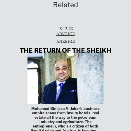
Related
19.12.23
ADVOICE
THE RETURN OF THE SHEIKH
Mohamed Bin Issa Al Jaber's business
empire spans from luxury hotels, real
estate all the way to the petroleum
industry and agriculture. The
entrepreneur, who’s a citizen of both
Saudi Arabia and Austria, is keeping …