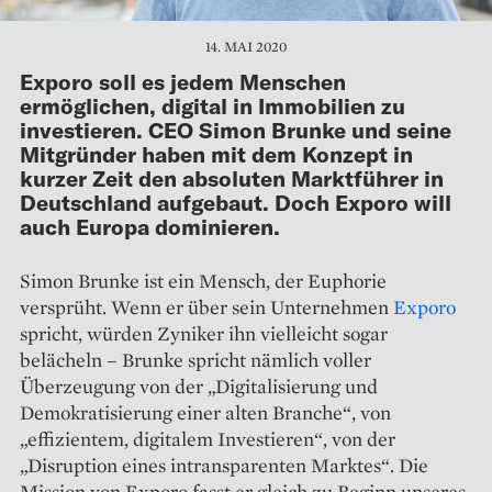
14. MAI 2020
Exporo soll es jedem Menschen
ermöglichen, digital in Immobilien zu
investieren. CEO Simon Brunke und seine
Mitgründer haben mit dem Konzept in
kurzer Zeit den absoluten Marktführer in
Deutschland aufgebaut. Doch Exporo will
auch Europa dominieren.
Simon Brunke ist ein Mensch, der Euphorie
versprüht. Wenn er über sein Unternehmen
Exporo
spricht, würden Zyniker ihn vielleicht sogar
belächeln – Brunke spricht nämlich voller
Überzeugung von der „Digita­lisierung und
Demokratisierung einer alten Branche“, von
„effizientem, ­di­gitalem Investieren“, von der
„Disruption eines intransparenten Marktes“. Die
Mission von Exporo fasst er gleich zu Beginn unseres