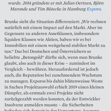
wurde. 2014 gründete er mit Julian Oertzen, Björn
Maronde und Tim Bütecke in Hamburg
Exporo
.
Brunke sieht die Situation differenziert: „Wir rechnen
natürlich mit einem Impact auf den Markt. Aber im
Gegensatz zu anderen Assetklassen, insbesondere
liquiden Klassen wie Aktien, haben wir es bei
Immobilien mit einem weitgehend stabilen Markt zu
tun.“ Das bei Deutschen und Österreichern so
beliebte „Betongold“ dürfte sich, wenn man Brunke
glaubt, also auch in dieser Krise – zumindest im
Vergleich – bewähren. Heraus­fordernd ist jedoch
auch, die Re­putation bei zunehmendem Wachstum
zu managen. Exporos bis dahin blütenweisse Weste
in Sachen Projekt­auswahl erhielt 2019 einen kleinen
Dämpfer, als erstmals zwei Projekte nicht
zurückgezahlt werden konnten, da der Entwickler
Insolvenz anmelden musste – die Sicherheiten
befinden sich derzeit in der Ver­wertung, Ausgang