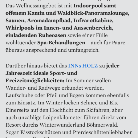
Das Wellnessangebot ist mit
Indoorpool samt
offenem Kamin und Waldblick-Panoramalounge,
Saunen, Aromadampfbad, Infrarotkabine,
Whirlpools im Innen- und Aussenbereich,
einladenden Ruheoasen
sowie einer Fülle
wohltuender
Spa-Behandlungen
– auch für Paare –
überaus ansprechend und umfangreich.
Darüber hinaus bietet das
INNs HOLZ
zu
jeder
Jahreszeit ideale Sport- und
Freizeitmöglichkeiten:
Im Sommer wollen
Wander- und Radwege erkundet werden,
Laufschuhe oder Pfeil und Bogen kommen ebenfalls
zum Einsatz. Im Winter locken Schnee und Eis.
Einerseits auf den Hochficht zum Skifahren, aber
auch unzählige Loipenkilometer führen direkt vom
Resort durchs Winterwunderland Böhmerwald.
Sogar Eisstockschützen und Pferdeschlittenliebhaber