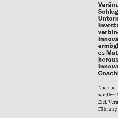
Veränd
Schlag
Untern
Invest
verbin
Innova
ermögl
es Mut
heraus
Innova
Coach
Nach ber
sondiert 
Ziel, Ve
Führung 