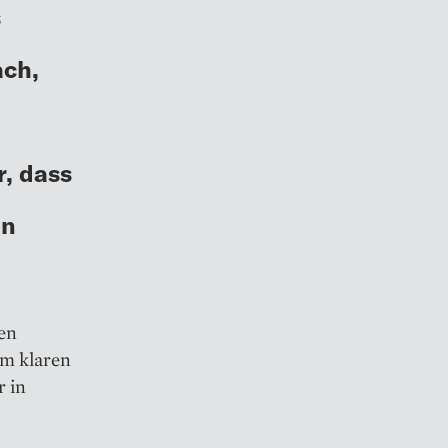
s
ach,
r, dass
on
en
em klaren
r in