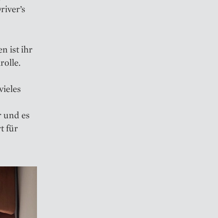
river’s
n ist ihr
rolle.
vieles
r und es
t für