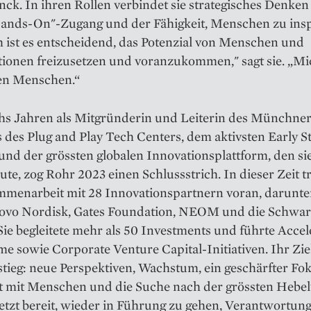
ck. In ihren Rollen verbindet sie strategisches Denken
ands-On"-Zugang und der Fähigkeit, Menschen zu insp
 ist es entscheidend, das Potenzial von Menschen und
tionen freizusetzen und voranzukommen," sagt sie. „Mi
ren Menschen.“
hs Jahren als Mitgründerin und Leiterin des Münchne
 des Plug and Play Tech Centers, dem aktivsten Early S
und der grössten globalen Innovationsplattform, den si
ute, zog Rohr 2023 einen Schlussstrich. In dieser Zeit tr
mmenarbeit mit 28 Innovationspartnern voran, darunte
Novo Nordisk, Gates Foundation, NEOM und die Schwa
ie begleitete mehr als 50 Investments und führte Accel
 sowie Corporate Venture Capital-Initiativen. Ihr Zie
ieg: neue Perspektiven, Wachstum, ein geschärfter Fok
it mit Menschen und die Suche nach der grössten Hebe
jetzt bereit, wieder in Führung zu gehen, Verantwortun