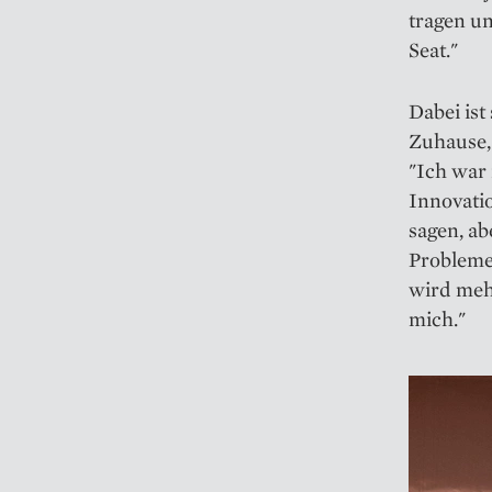
tragen u
Seat."
Dabei ist
Zuhause, 
"Ich war
Innovatio
sagen, a
Problemen
wird mehr
mich."