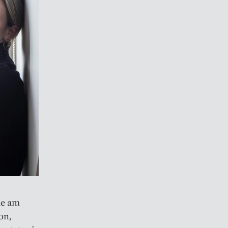
ie am
on,