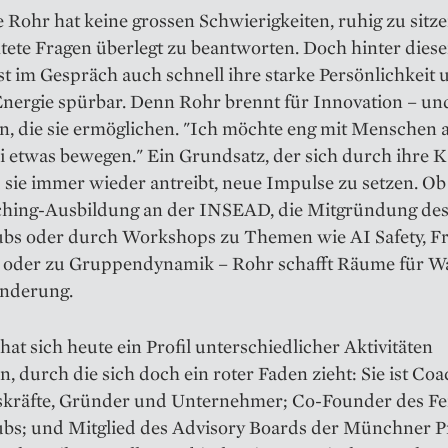
 Rohr hat keine grossen Schwierigkeiten, ruhig zu sitz
htete Fragen überlegt zu beantworten. Doch hinter dies
st im Gespräch auch schnell ihre starke Persönlichkeit 
Energie spürbar. Denn Rohr brennt für Innovation – und
, die sie ermöglichen. "Ich möchte eng mit Menschen a
 etwas bewegen." Ein Grundsatz, der sich durch ihre K
 sie immer wieder antreibt, neue Impulse zu setzen. O
ching-Ausbildung an der INSEAD, die Mitgründung de
ubs oder durch Workshops zu Themen wie AI Safety, F
 oder zu Gruppendynamik – Rohr schafft Räume für 
nderung.
 hat sich heute ein Profil unterschiedlicher Aktivitäten
n, durch die sich doch ein roter Faden zieht: Sie ist Coa
kräfte, Gründer und Unternehmer; Co-Founder des F
ubs; und Mitglied des Advisory Boards der Münchner P