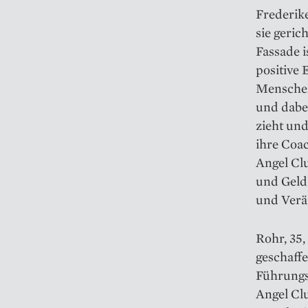
Frederike
sie geric
Fassade i
positive 
Menschen
und dabei
zieht und
ihre Coa
Angel Cl
und Geld
und Verä
Rohr, 35,
geschaffe
Führungs
Angel Cl