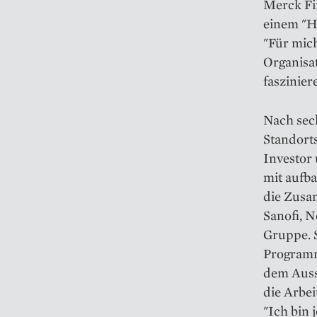
Merck Fin
einem "H
"Für mich
Organisa
faszinie
Nach sec
Standorts
Investor 
mit aufba
die Zusa
Sanofi, 
Gruppe. S
Programme
dem Ausst
die Arbe
"Ich bin 