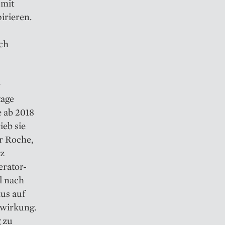
 mit
irieren.
ch
r
tage
e ab 2018
ieb sie
r Roche,
rz
erator-
l nach
us auf
lwirkung.
g zu