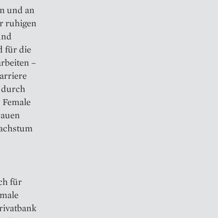
en und an
er ruhigen
und
 für die
rbeiten –
arriere
b durch
s Female
rauen
Wachstum
ch für
emale
rivatbank