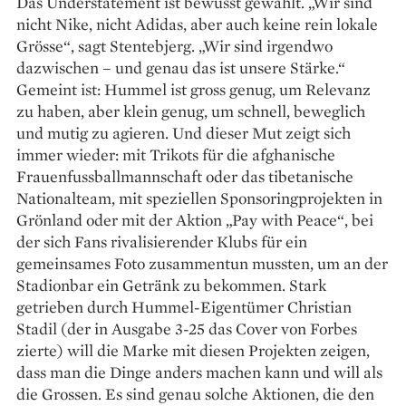
Das Understatement ist bewusst gewählt. „Wir sind
nicht Nike, nicht Adidas, aber auch keine rein lokale
Grösse“, sagt Stentebjerg. „Wir sind irgendwo
dazwischen – und genau das ist unsere Stärke.“
Gemeint ist: Hummel ist gross genug, um Relevanz
zu haben, aber klein genug, um schnell, beweglich
und mutig zu agieren. Und dieser Mut zeigt sich
immer wieder: mit Trikots für die afghanische
Frauenfussballmannschaft oder das tibetanische
Nationalteam, mit speziellen Sponsoringprojekten in
Grönland oder mit der Aktion „Pay with Peace“, bei
der sich Fans ­rivalisierender Klubs für ein
gemeinsames Foto zusammentun mussten, um an der
Stadionbar ein Getränk zu bekommen. Stark
getrieben durch Hummel-Eigentümer Christian
Stadil (der in Ausgabe 3-25 das Cover von Forbes
zierte) will die Marke mit diesen Projekten zeigen,
dass man die Dinge anders machen kann und will als
die Grossen. Es sind genau solche Aktionen, die den