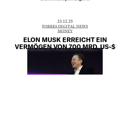
23.12.25
FORBES DIGITAL NEWS
MONEY
ELON MUSK ERREICHT EIN
VERMÖGEN VON 700 MRD. US-$
Nur vier Tage, nachdem er als erster
Mensch ein Vermögen von 600 Mrd. US-$
erreicht hatte, überschritt Elon Musk die
nächste historische Marke. Am Freitag
stieg sein Vermögen auf über 700 Mrd.
US-$ an. Der Delaware …