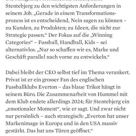
Stentebjerg zu den wichtigsten ­Anforderungen in
seinem Job. „Gerade in einem Transformations­
prozess ist es entscheidend, Nein sagen zu können –
zu Kunden, zu Produkten; zu Ideen, die nicht zur
Strategie passen.“ Der Fokus auf die „Winning
Categories“ – Fussball, Handball, Kids – sei
alternativlos. „Nur so schaffen wir es, Marke und
Geschäft parallel nach vorne zu entwickeln.“
Dabei bleibt der CEO selbst tief im Thema verankert.
Privat ist er ein grosser Fan des eng­lischen
Fussballklubs Everton – das blaue ­Trikot hängt in
seinem Büro. Die Zusammen­arbeit von Hummel mit
dem Klub endete allerdings 2024; für Stente­bjerg ein
„emotionaler Moment“, wie er sagt. Und zwar nicht
nur persönlich – auch strate­gisch: „Everton hat unser
Markenimage in ­Europa und in den USA massiv
gestärkt. Das hat uns ­Türen geöffnet.“