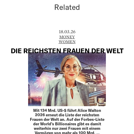
Related
18.03.26
MONEY
WOMEN
DIE REICHSTEN FRAUEN DER WELT
Mit 134 Mrd. US-$ führt Alice Walton
2026 erneut die Liste der reichsten
Frauen der Welt an. Auf der Forbes-Liste
der World’s Billionaires gibt es damit
weiterhin nur zwei Frauen mit einem
Vermögen von mehr als 100 Mrd. …