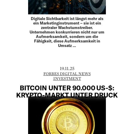
Digitale Sichtbarkeit ist längst mehr als
ein Marketinginstrument – sie ist ein
zentraler Wachstumstreiber.
Unternehmen konkurrieren nicht nur um
Aufmerksamkeit, sondern um die
Fähigkeit, diese Aufmerksamkeit in
Umsatz …
19.11.25
FORBES DIGITAL NEWS
INVESTMENT
BITCOIN UNTER 90.000 US‑$:
KRYPTO-MARKT UNTER DRUCK