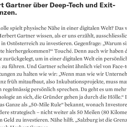
t Gartner über Deep-Tech und Exit-
nzen.
lle spielt physische Nähe in einer digitalen Welt? Das 
erbert Gartner wissen, als er uns erzählt, ausschliesslic
 in Ostösterreich zu investieren. Gegenfrage: „Warum si
te hierhergekommen?“ Touché. Denn auch wir haben 
 zurückgelegt, um in einer digitalen Welt ein persönlic
zu führen. Und Gartner scheint ähnlich viel von Face-
tungen zu halten wie wir: „Wenn man wie wir Untern
anz früh mitaufbaut, also Inkubationsprojekte, muss ma
 regelmässig persönlich sprechen. Da geht es um mehr 
ologie an sich, die Gründer gehen ja durch die Hölle.“ 
das Ganze als „50-Mile Rule“ bekannt, wonach Investor
ere strategisch – nicht weiter als 50 Meilen (80 Kilome
m Geld zu investieren. Nähe hilft. „Salzburg ist die Grenz