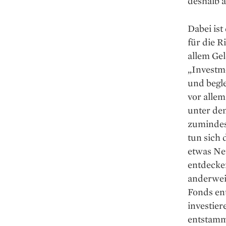
deshalb 
Dabei ist
für die R
allem Gel
„Investme
und begle
vor allem
unter den
zumindes
tun sich 
etwas Neu
entdecke
anderweit
Fonds ent
investie
entstamm