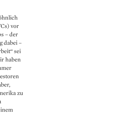
öhnlich
VCs) vor
ps – der
g dabei –
beit“ sei
ir haben
immer
vestoren
aber,
merika zu
h
 einem