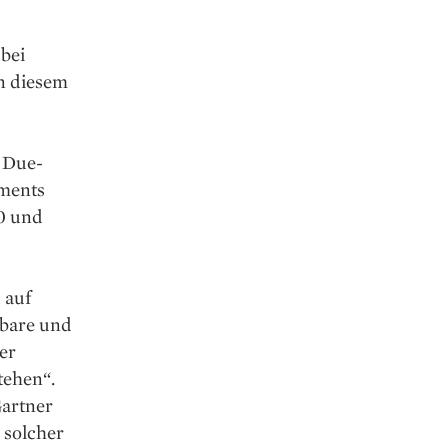
 bei
in diesem
m Due-
tments
00 und
 auf
zbare und
er
tehen“.
Gartner
 solcher