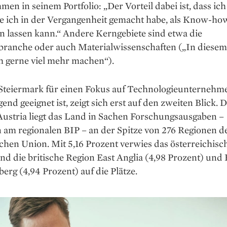
en in seinem Portfolio: „Der Vorteil dabei ist, dass ich 
ie ich in der Vergangenheit gemacht habe, als Know-ho
en lassen kann.“ Andere Kerngebiete sind etwa die
branche oder auch Materialwissenschaften („In diesem
h gerne viel mehr machen“).
 Steiermark für einen Fokus auf Technologieunternehm
end geeignet ist, zeigt sich erst auf den zweiten Blick. 
 Austria liegt das Land in Sachen Forschungsausgaben –
 am regionalen BIP – an der Spitze von 276 Regionen d
hen Union. Mit 5,16 Prozent verwies das österreichisc
d die britische Region East Anglia (4,98 Prozent) und
rg (4,94 Prozent) auf die Plätze.