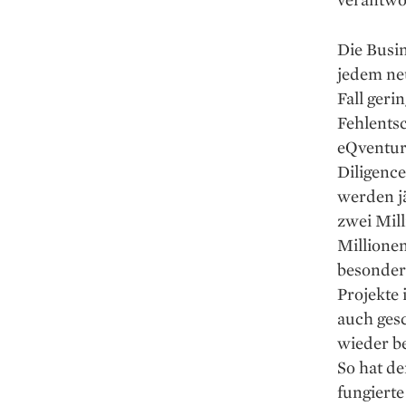
Die Busin
jedem ne
Fall geri
Fehlents
eQventur
Diligence
werden jä
zwei Mill
Millione
besonder
Projekte
auch gesc
wieder be
So hat d
fungierte