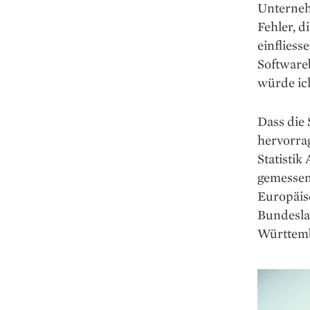
Unternehm
Fehler, d
einfliess
Software
würde ic
Dass die
hervorrag
Statistik
gemessen
Europäisc
Bundeslan
Württembe