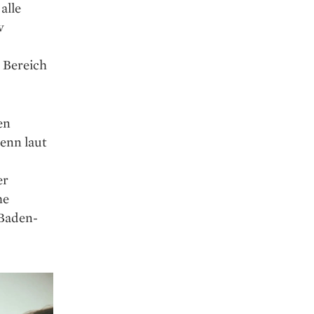
alle
w
 Bereich
en
Denn laut
er
he
 Baden-