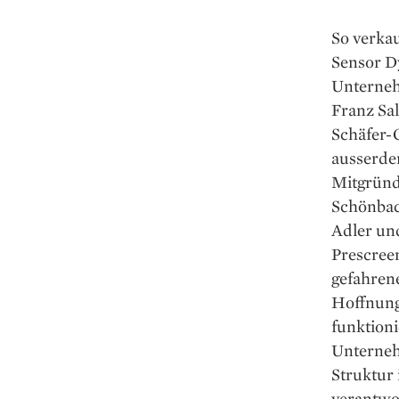
So verka
Sensor Dy
Unterneh
Franz Sa
Schäfer-
ausserde
Mitgründ
Schönbac
Adler und
Prescreen
gefahrene
Hoffnung 
funktioni
Unterneh
Struktur 
verantwor