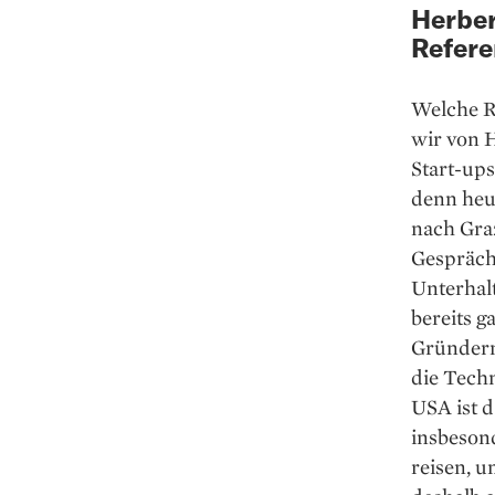
Herber
Refere
Welche Ro
wir von H
Start-ups
denn heu
nach Graz
Gespräch 
Unterhal
bereits g
Gründern
die Techn
USA ist 
insbesond
reisen, u