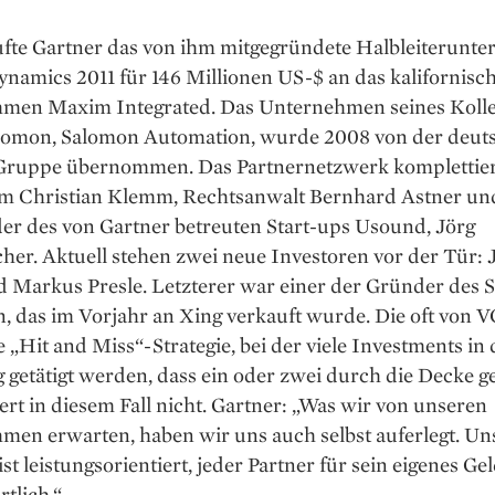
ufte Gartner das von ihm mitgegründete Halbleiterunt
namics 2011 für 146 Millionen US-$ an das kalifornisc
men Maxim Integrated. Das Unternehmen seines Koll
lomon, Salomon Automation, wurde 2008 von der deut
Gruppe übernommen. Das Partnernetzwerk komplettie
m Christian Klemm, Rechtsanwalt Bernhard Astner un
er des von Gartner betreuten Start-ups Usound, Jörg
her. Aktuell stehen zwei neue Investoren vor der Tür:
 Markus Presle. Letzterer war einer der Gründer des S
, das im Vorjahr an Xing verkauft wurde. Die oft von V
 „Hit and Miss“-Strategie, bei der viele Investments in 
getätigt werden, dass ein oder zwei durch die Decke g
ert in diesem Fall nicht. Gartner: „Was wir von unseren
men erwarten, haben wir uns auch selbst auferlegt. Un
ist leistungsorientiert, jeder Partner für sein eigenes Ge
tlich.“