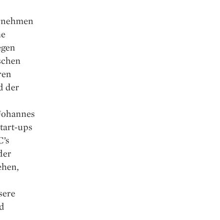
ernehmen
he
egen
schen
ren
d der
 Johannes
tart-ups
C’s
der
ehen,
sere
ld