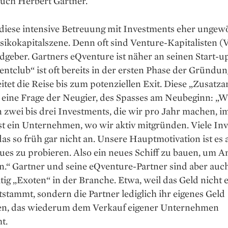
auch Herbert Gartner.
 diese intensive Betreuung mit Investments eher ungew
isikokapitalszene. Denn oft sind Venture-Kapitalisten (
dgeber. Gartners eQventure ist näher an seinen Start-u
ntclub“ ist oft bereits in der ersten Phase der Gründun
itet die Reise bis zum potenziellen Exit. Diese „Zusatzar
 eine Frage der Neugier, des Spasses am Neubeginn: „W
 zwei bis drei Investments, die wir pro Jahr machen, 
t ein Unternehmen, wo wir aktiv mitgründen. Viele In
das so früh gar nicht an. Unsere Hauptmotivation ist es 
es zu probieren. Also ein neues Schiff zu bauen, um A
n.“ Gartner und seine eQventure-Partner sind aber auc
ig „Exoten“ in der Branche. Etwa, weil das Geld nicht
stammt, sondern die Partner lediglich ihr eigenes Geld
ren, das wiederum dem Verkauf eigener Unternehmen
t.