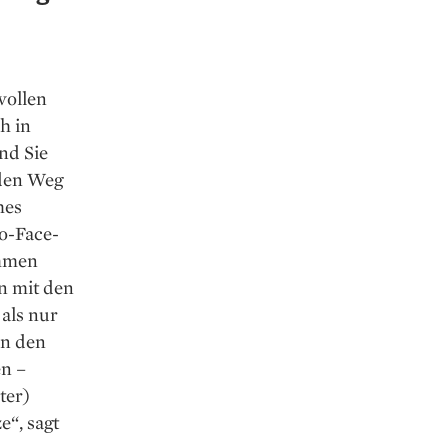
wollen
h in
nd Sie
den Weg
hes
to-Face-
ehmen
n mit den
als nur
In den
en –
ter)
e“, sagt