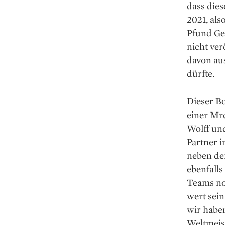
dass dies
2021, als
Pfund Gew
nicht ver
davon aus
dürfte.
Dieser B
einer Mrd
Wolff und
Partner i
neben de
ebenfalls
Teams no
wert sein
wir habe
Weltmeist