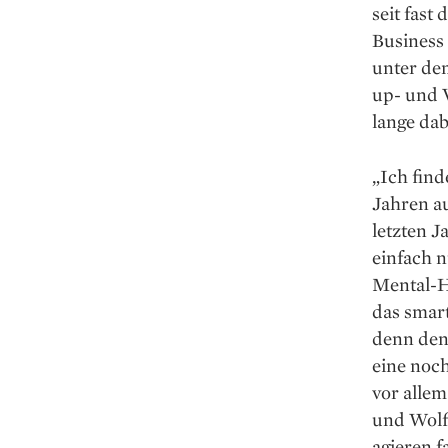
seit fast
Business 
unter dem
up- und V
lange dab
„Ich find
Jahren au
letzten J
einfach n
Mental-H
das smart
denn den
eine noch
vor allem
und Wolff
agieren 