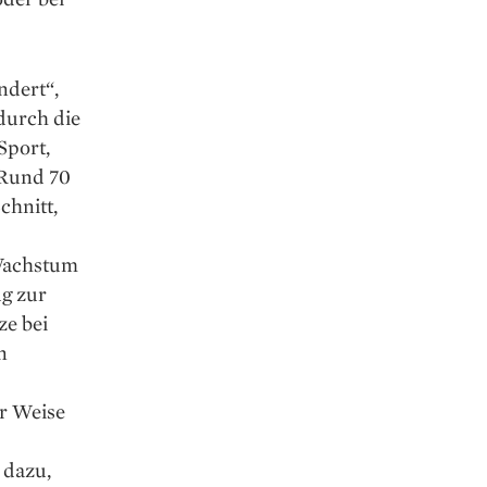
ndert“,
durch die
Sport,
 Rund 70
chnitt,
 Wachstum
ug zur
ze bei
n
er Weise
 dazu,