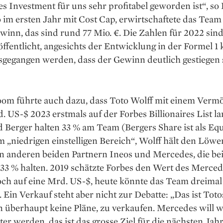
es Investment für uns sehr profitabel geworden ist“, so 
o im ersten Jahr mit Cost Cap, erwirtschaftete das Team
inn, das sind rund 77 Mio. €. Die Zahlen für 2022 sin
öffentlicht, angesichts der Entwicklung in der Formel 1
gegangen werden, dass der Gewinn deutlich ge­stiegen 
oom führte auch dazu, dass Toto Wolff mit einem ­Verm
. US-$ 2023 erstmals auf der Forbes Billionaires List la
 Berger halten 33 % am Team (Bergers Share ist als Equ
m „niedrigen einstelligen Bereich“, Wolff hält den Löwe
n anderen beiden Partnern Ineos und Mercedes, die be
 33 % halten. 2019 schätzte Forbes den Wert des Merced
ch auf eine Mrd. US-$, heute könnte das Team dreimal 
. Ein Verkauf steht aber nicht zur De­batte: „Das ist Toto
n überhaupt keine Pläne, zu verkaufen. Mercedes will 
er werden, das ist das grosse Ziel für die nächsten Jahr