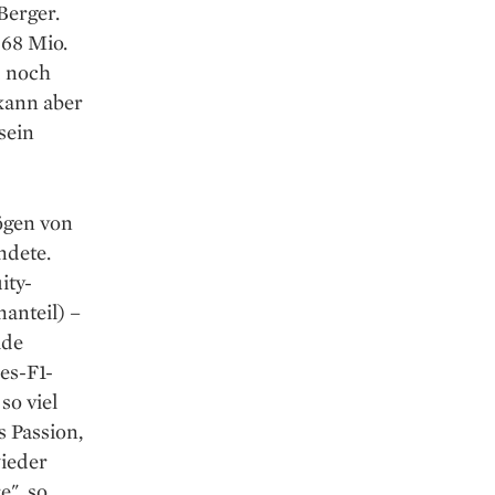
Berger.
 68 Mio.
d noch
 kann aber
sein
ögen von
ndete.
ity-
nanteil) –
ide
es-F1-
so viel
s Passion,
wieder
e", so