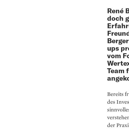
René B
doch g
Erfahr
Freund
Berger
ups pr
vom Fo
Wertex
Team f
angek
Bereits f
des Inves
sinnvoll
verstehen
der Prax