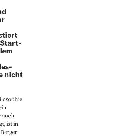
nd
hr
t
tiert
Start-
llem
des-
e nicht
ilo­sophie
ein
r auch
, ist in
 Berger