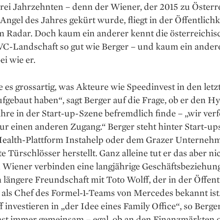
 drei Jahrzehnten – denn der Wiener, der 2015 zu Österr
Angel des Jahres gekürt wurde, fliegt in der Öffentlichk
 Radar. Doch kaum ein anderer kennt die österreichisc
C-Landschaft so gut wie Berger – und kaum ein anderer
ei wie er.
e es grossartig, was Akteure wie Speedinvest in den let
fgebaut haben“, sagt Berger auf die Frage, ob er den H
ahre in der Start-up-Szene befremdlich finde – „wir ver
ur einen anderen Zugang.“ Berger steht hinter Start-up
ealth-Plattform Instahelp oder dem Grazer Unterneh
e Türschlösser herstellt. Ganz alleine tut er das aber ni
 Wiener verbinden eine lang­jährige Geschäftsbeziehun
 längere Freundschaft mit Toto Wolff, der in der Öffent
 als Chef des Formel-1-Teams von Mercedes bekannt ist
 investieren in „der Idee eines Family Office“, so Berge
fast immer gemeinsam – egal, ob an den Finanzmärkten o