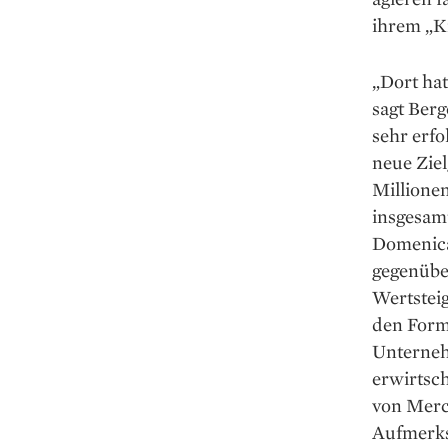
ihrem „K
„Dort hat
sagt Berg
sehr erfo
neue Zie
Millione
insgesam
Domenica
gegenüber
Wert­stei
den Form
Unterneh
erwirtsch
von Merc
Aufmerks