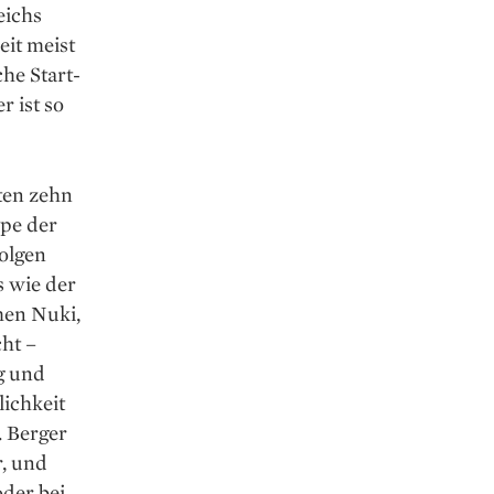
eichs
eit meist
he Start-
 ist so
zten zehn
ype der
folgen
s wie der
men Nuki,
cht –
g und
lichkeit
. Berger
r, und
der bei