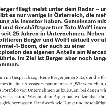
erger fliegt meist unter dem Radar – u
ibt es nur wenige in Österreich, die me
ung als Investor haben. Gemeinsam mi
 und Geschäftspartner Toto Wolff inves
 seit 25 Jahren in Unternehmen. Neben 
ofitieren Berger und Wolff aktuell vor a
rmel-1-Boom, der auch zu einer
plosion des eigenen Anteils am Merce
ührte. Im Ziel ist Berger aber noch lang
ommen.
rüh im Gespräch sagt René Berger jenen Satz, der die Ph
tors in einer Aussage zusammenfasst: „Wir versuchen, 
es Portfolio von Unternehmen aufzubauen, bei denen wi
, was sie tun.“ Was auf dem Papier nachvollziehbar klingt
is gleichermassen Hand­werk wie Kunst und beschäftigt