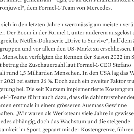
ronjuwel“, dem Formel-1-Team von Mercedes.
 sich in den letzten Jahren wertmässig am meisten verä
er. Der Boom in der Formel 1, unter anderem ausgelöst 
lg­reiche Netflix-Dokuserie „Drive to Survive“, half dem 
lgruppen und vor allem den US-Markt zu erschliessen.
n Menschen verfolgten die Rennen der Saison 2022 im S
t betrug die Zuschauerzahl laut Formel-1-CEO Stefano
li rund 1,5 Milliarden Menschen. In den USA lag das
 2021 bei satten 36 %. Doch auch ein zweiter Faktor tr
gerung bei: Die seit Kurzem im­plementierte Kostengren
el-1-Teams führt auch dazu, dass die dahinterstehende
men erstmals in einem grösseren Ausmass Gewinne
aften. „Wir waren als Werksteam viele Jahre in gewiss
edes abhängig, doch das Wachstum und die steigende
amkeit im Sport, gepaart mit der Kostengrenze, führen