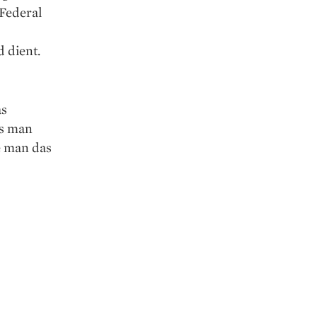
 Federal
 dient.
as
ss man
e man das