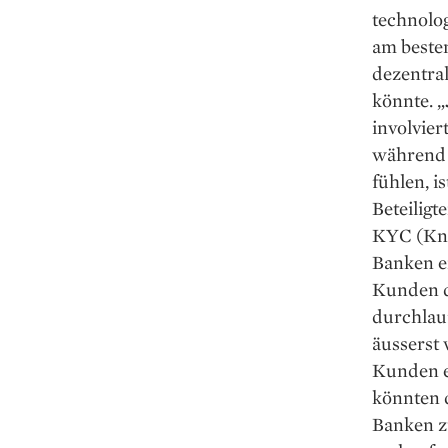
technolo
am besten
dezentra
könnte. 
involvier
während g
fühlen, i
Beteiligt
KYC (Kno
Banken e
Kunden d
durchlau
äusserst 
Kunden e
könnten 
Banken zu