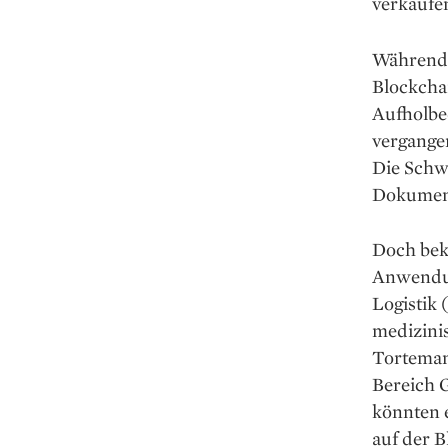
verkaufe
Während s
Blockcha
Aufholbe
vergangen
Die Schw
Dokument
Doch beka
Anwendun
Logistik 
medizini
Torteman 
Bereich 
könnten e
auf der 