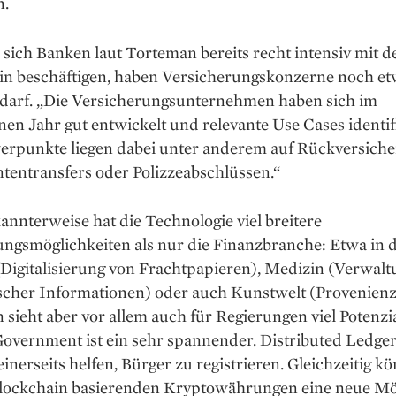
n.
ich Banken laut ­Torteman bereits recht intensiv mit d
in beschäftigen, haben Versicherungskonzerne noch et
darf. „Die Versicherungsunternehmen haben sich im
en Jahr gut entwickelt und relevante Use Cases identifi
erpunkte liegen dabei unter anderem auf Rückversich
entransfers oder Polizzeabschlüssen.“
nnterweise hat die Technologie viel breitere
gsmöglichkeiten als nur die Finanzbranche: Etwa in 
(Digitalisierung von Frachtpapieren), Medizin (Verwal
scher Informationen) oder auch Kunstwelt (Provenienz
sieht aber vor allem auch für Regierungen viel Potenzi
Government ist ein sehr spannender. Distributed Ledge
inerseits helfen, Bürger zu registrieren. Gleichzeitig k
Blockchain basierenden Kryptowährungen eine neue Mö