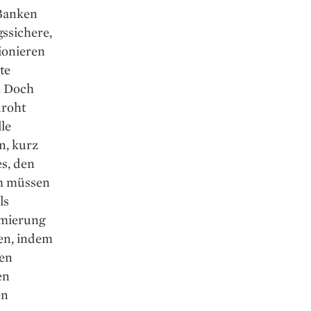
 Banken
gssichere,
ionieren
te
n. Doch
droht
lle
n, kurz
s, den
em müssen
ls
imierung
fen, indem
ken
en
en