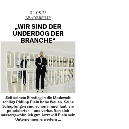
04.05.23
LEADERSHIP
„WIR SIND DER
UNDERDOG DER
BRANCHE“
Seit seinem Einstieg in die Modewelt
schlägt Philipp Plein hohe Wellen. Seine
Schöpfungen sind schon immer laut, sie
polarisierten – und verkauften sich
aussergewöhnlich gut. Jetzt will Plein sein
Unternehmen erweitern …