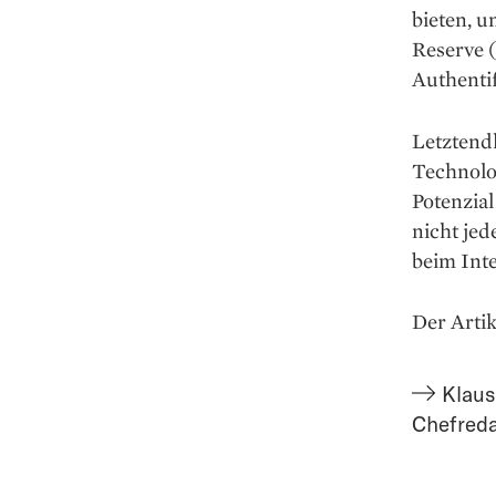
bieten, u
Reserve (
Authentif
Letztendl
Technolog
Potenzia
nicht jed
beim Inte
Der Artik
Klaus
Chefred