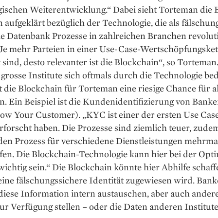
gischen Weiterentwicklung.“ Dabei sieht Torteman die
 aufgeklärt bezüglich der Technologie, die als fälschun
le Datenbank Prozesse in zahlreichen Branchen revolut
„Je mehr Parteien in einer Use-Case-Wertschöpfungsket
t sind, desto relevanter ist die Blockchain“, so Tortema
rosse Institute sich oftmals durch die Technologie be
st die Blockchain für Torteman eine riesige Chance für a
en. Ein Beispiel ist die Kundenidentifizierung von Banke
w Your Customer). „KYC ist einer der ersten Use Case
rforscht haben. Die Prozesse sind ziemlich teuer, zud
en Prozess für verschiedene Dienstleistungen mehrma
fen. Die Blockchain-Technologie kann hier bei der Opt
wichtig sein.“ Die Blockchain könnte hier Abhilfe ­schaf
ine fälschungs­sichere Identität zugewiesen wird. Ban
diese Information intern austauschen, aber auch ander
r Verfügung stellen – oder die Daten anderen Institut