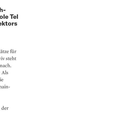
ch-
ole Tel
ektors
lätze für
iv steht
 nach.
 Als
ie
hain-
 der