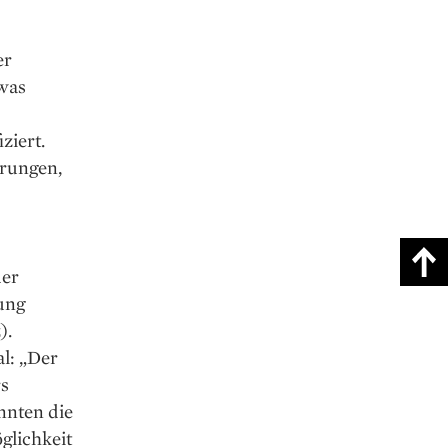
er
was
ziert.
erungen,
der
tung
).
al: „Der
rs
önnten die
glichkeit