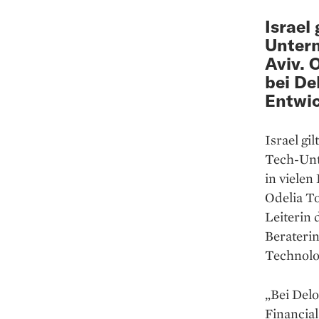
Israel
Untern
Aviv. 
bei De
Entwic
Israel gi
Tech-Unt
in viele
Odelia To
Leiterin 
Beraterin
Technolo
„Bei Del
Financial