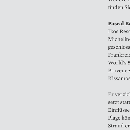
finden S
Pascal B
Ikos Reso
Michelin
geschlos
Frankreic
World's 5
Provence
Kissamos
Er verzic
setzt sta
Einflüss
Plage kö
Strand er