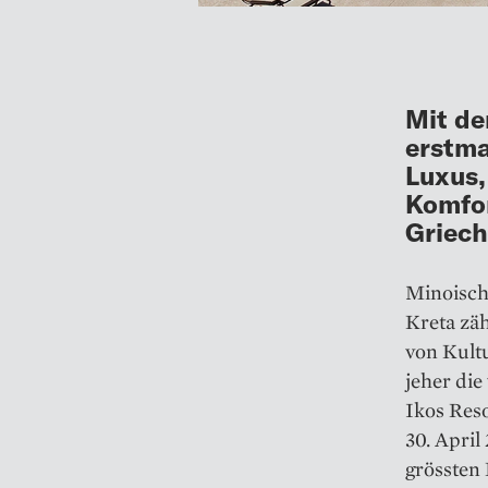
Mit de
erstma
Luxus,
Komfor
Griech
Minoisch
Kreta zäh
von Kultu
jeher die
Ikos Reso
30. April
grössten 