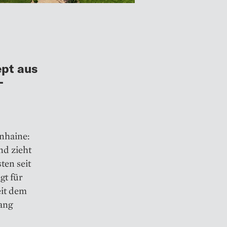
ept aus
-
nhaine:
nd zieht
ten seit
gt für
eit dem
lang