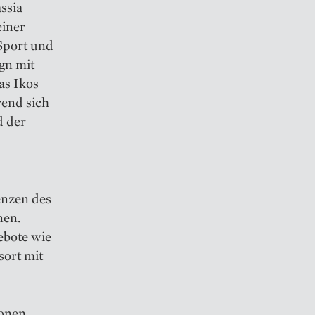
ssia
einer
Sport und
gn mit
as Ikos
rend sich
d der
enzen des
nen.
ebote wie
ort mit
ionen