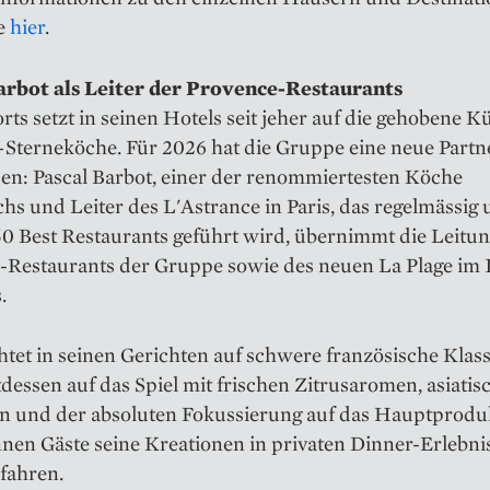
ie
hier
.
arbot als Leiter der Provence-Restaurants
rts setzt in seinen Hotels seit jeher auf die gehobene 
-Sterneköche. Für 2026 hat die Gruppe eine neue Partn
sen: Pascal Barbot, einer der renommiertesten Köche
hs und Leiter des L'Astrance in Paris, das regelmässig 
0 Best Restaurants geführt wird, übernimmt die Leitung
-Restaurants der Gruppe sowie des neuen La Plage im 
.
htet in seinen Gerichten auf schwere französische Klas
ttdessen auf das Spiel mit frischen Zitrusaromen, asiati
en und der absoluten Fokussierung auf das Hauptprodu
nnen Gäste seine Kreationen in privaten Dinner-Erlebn
fahren.