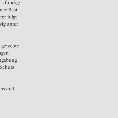
ls fündig:
oice Best
er folgt
sig unter
d gewebte
lagen
Umgebung
 Schutz
ossteil