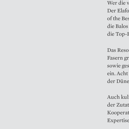
Wer die w
Der Elafo
of the Be
die Balos
die Top-F
Das Resor
Fasern gr
sowie ge
ein. Ach
der Düne
Auch kuli
der Zuta
Kooperat
Expertise