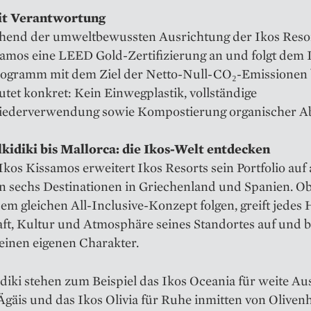
it Verantwortung
hend der umweltbewussten Ausrichtung der Ikos Resor
samos eine LEED Gold-Zertifizierung an und folgt dem 
ogramm mit dem Ziel der Netto-Null-CO₂-Emissionen b
tet konkret: Kein Einwegplastik, vollständige
ederverwendung sowie Kompostierung organischer Abf
kidiki bis Mallorca: die Ikos-Welt entdecken
kos Kissamos erweitert Ikos Resorts sein Portfolio auf 
n sechs Destinationen in Griechenland und Spanien. Ob
em gleichen All-Inclusive-Konzept folgen, greift jedes 
ft, Kultur und Atmosphäre seines Standortes auf und b
einen eigenen Charakter.
diki stehen zum Beispiel das Ikos Oceania für weite Au
Ägäis und das Ikos Olivia für Ruhe inmitten von Oliven