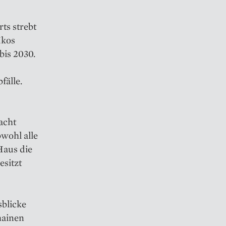
ts strebt
Ikos
is 2030.
älle.
acht
wohl alle
Haus die
esitzt
sblicke
hainen