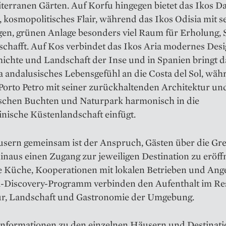
erranen Gärten. Auf Korfu hingegen bietet das Ikos Da
, kosmopolitisches Flair, während das Ikos Odisia mit s
igen, grünen Anlage besonders viel Raum für Erholung, 
schafft. Auf Kos verbindet das Ikos Aria modernes Desi
ichte und Landschaft der Inse und in Spanien bringt d
 andalusisches Lebensgefühl an die Costa del Sol, wäh
Porto Petro mit seiner zurückhaltenden Architektur un
schen Buchten und Naturpark harmonisch in die
nische Küstenlandschaft einfügt.
usern gemeinsam ist der Anspruch, Gästen über die Gr
inaus einen Zugang zur jeweiligen Destination zu eröff
e Küche, Kooperationen mit lokalen Betrieben und Ang
l-Discovery-Programm verbinden den Aufenthalt im Res
ur, Landschaft und Gastronomie der Umgebung.
Informationen zu den einzelnen Häusern und Destinat