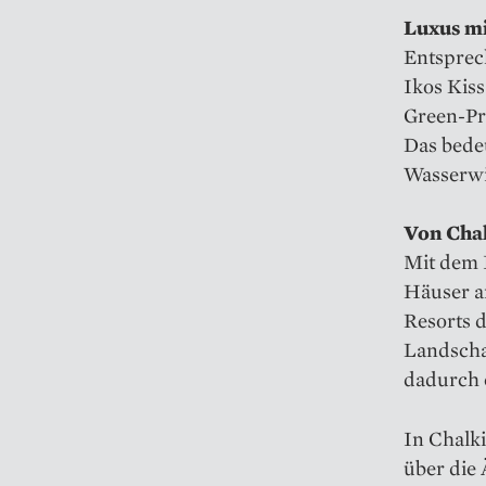
Luxus m
Entsprec
Ikos Kis
Green-Pr
Das bedeu
Wasserwi
Von Chal
Mit dem I
Häuser a
Resorts d
Landscha
dadurch 
In Chalki
über die 