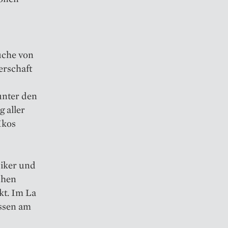
Küche von
erschaft
unter den
 aller
Ikos
siker und
schen
kt. Im La
issen am