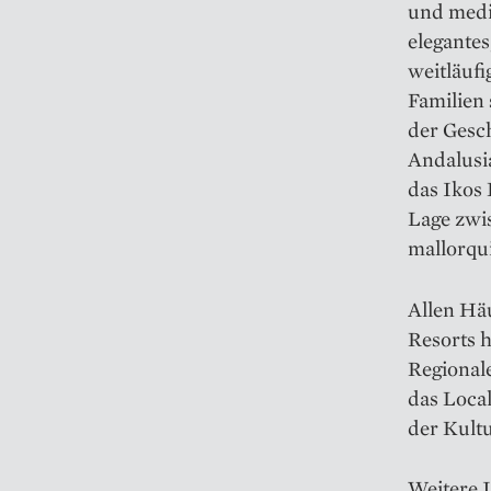
und medit
elegantes
weitläuf
Familien 
der Gesch
Andalusia
das Ikos 
Lage zwi
mallorqui
Allen Hä
Resorts h
Regional
das Loca
der Kult
Weitere 