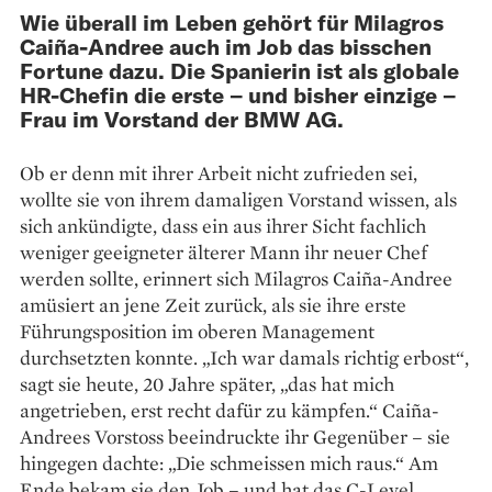
Wie überall im Leben gehört für Milagros
Caiña-Andree auch im Job das bisschen
Fortune dazu. Die Spanierin ist als globale
HR-Chefin die erste – und bisher einzige –
Frau im Vorstand der BMW AG.
Ob er denn mit ihrer Arbeit nicht zufrieden sei,
wollte sie von ihrem damaligen Vorstand wissen, als
sich ankündigte, dass ein aus ihrer Sicht fachlich
weniger geeigneter älterer Mann ihr neuer Chef
werden sollte, erinnert sich Milagros Caiña-Andree
amüsiert an jene Zeit zurück, als sie ihre erste
Führungsposition im oberen Management
durchsetzten konnte. „Ich war damals richtig erbost“,
sagt sie heute, 20 Jahre später, „das hat mich
angetrieben, erst recht dafür zu kämpfen.“ Caiña-
Andrees Vorstoss beeindruckte ihr Gegenüber – sie
hingegen dachte: „Die schmeissen mich raus.“ Am
Ende bekam sie den Job – und hat das C-Level