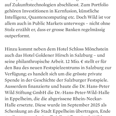
auf Zukunftstechnologien abschliesst. Zum Portfolio
gehören Investitionen in Kernfusion, künstliche
Intelligenz, Quantencomputing etc. Doch Wild ist vor
allem auch in Public Markets unterwegs – nicht ohne
Stolz erzählt er, dass er grosse Banken regelmässig
outperformt.
Hinzu kommt neben dem Hotel Schloss Mönchstein
auch das Hotel Goldener Hirsch in Salzburg – und
seine phil­­anthropische Arbeit. 12 Mio. € stellt er für
den Bau des neuen Festspielzentrums in Salzburg zur
Verfügung; es handelt sich um die grösste private
Spende in der Geschichte der Salzburger Festspiele.
Ausserdem finanzierte und baute die Dr. Hans-Peter
Wild Stiftung GmbH die Dr.-Hans-Peter-Wild-Halle
in Eppelheim, die die abgerissene Rhein-Neckar-
Halle ersetzte. Diese wurde im September 2025 als
Schenkung an die Stadt Eppelheim übertragen, Ende