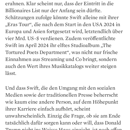
erahnen. Klar scheint nur, dass der Ein­tritt in die
Billionaires List nur der Anfang sein dürfte.
Schätzungen zufolge könnte Swift alleine mit ihrer
„Eras Tour“, die nach dem Start in den USA 2024 in
Europa und Asien fortgesetzt wird, letztendlich über
vier Mrd. US-$ verdienen. Zudem veröffentlichte
Swift im April 2024 ihr elftes Studioalbum „The
Tortured Poets Department“, was nicht nur frische
Einnahmen aus Streaming und Co bringt, sondern
auch den Wert ihres Musikkatalogs weiter steigen
lässt.
Und dass Swift, die den Umgang mit den sozialen
Medien sowie der traditionellen Presse beherrscht
wie kaum eine andere Person, auf dem Höhepunkt
ihrer Karriere einfach aufhört, scheint
unwahrscheinlich. Einzig die Frage, ob sie am Ende
tatsächlich dafür sorgen kann oder will, dass Donald
Trump nicht ins Weisse Haus einzieht, ist noch offen.