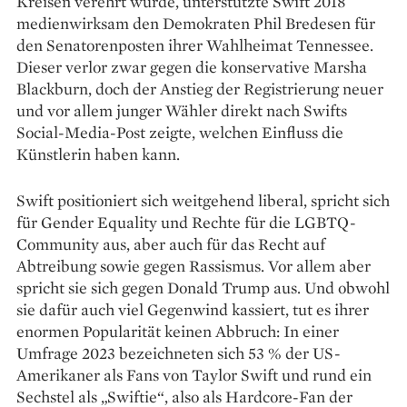
Kreisen ver­ehrt wurde, unterstützte Swift 2018
medien­wirksam den Demokraten Phil Bredesen für
den Senatoren­posten ihrer Wahlheimat Tennessee.
Dieser verlor zwar gegen die konservative Marsha
Blackburn, doch der Anstieg der Regis­trierung neuer
und vor allem junger Wähler direkt nach Swifts
Social-Media-Post zeigte, welchen Einfluss die
Künstlerin haben kann.
Swift positioniert sich weitgehend liberal, spricht sich
für Gender Equality und Rechte für die LGBTQ-
Community aus, aber auch für das Recht auf
Abtreibung sowie gegen Rassismus. Vor allem aber
spricht sie sich gegen Donald Trump aus. Und obwohl
sie dafür auch viel Gegenwind kassiert, tut es ihrer
enormen Popularität keinen Abbruch: In einer
Umfrage 2023 bezeichneten sich 53 % der US-
Amerikaner als Fans von Taylor Swift und rund ein
Sechstel als „Swiftie“, also als Hardcore-Fan der