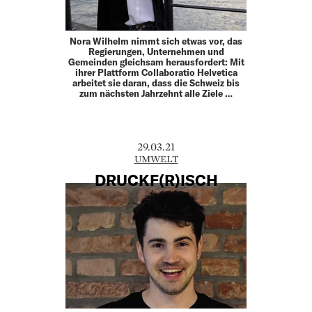
Nora Wilhelm nimmt sich etwas vor, das
Regierungen, Unternehmen und
Gemeinden gleichsam herausfordert: Mit
ihrer Plattform Collaboratio Helvetica
arbeitet sie daran, dass die Schweiz bis
zum nächsten Jahrzehnt alle Ziele …
29.03.21
UMWELT
DRUCKF(R)ISCH