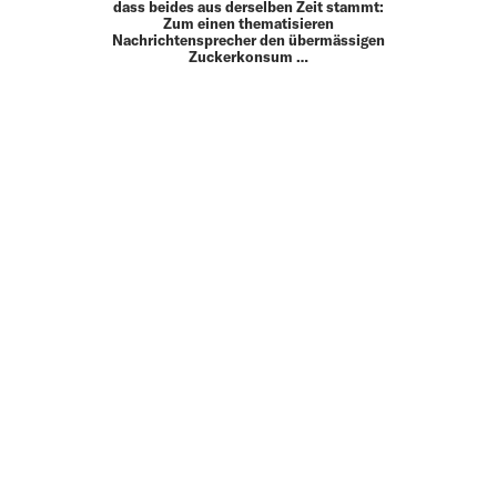
dass beides aus derselben Zeit stammt:
Zum einen thematisieren
Nachrichtensprecher den übermässigen
Zuckerkonsum …
MEHR
UP TO DATE
MIT DEM FORBES-NEWSLETTER BEKOMMEN SIE
REGELMÄSSIG DIE SPANNENDSTEN ARTIKEL SOWIE