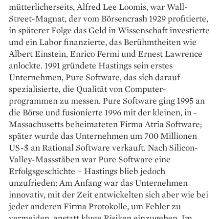
mütterlicherseits, ­Alfred Lee Loomis, war Wall-
Street-Magnat, der vom Börsencrash 1929 profitierte,
in späterer Folge das Geld in Wissenschaft investierte
und ein Labor finanzierte, das Berühmtheiten wie
Albert Einstein, Enrico Fermi und Ernest Lawrence
anlockte. 1991 gründete Hastings sein erstes
Unternehmen, Pure Software, das sich da­rauf
spezialisierte, die Qualität von Computer­
programmen zu messen. Pure Software ging 1995 an
die Börse und fusionierte 1996 mit der kleinen, in ­
Massachusetts beheimateten Firma Atria Software;
später wurde das Unternehmen um 700 Millionen
US-$ an Rational Software verkauft. Nach Silicon-
Valley-Massstäben war Pure Software eine
Erfolgsgeschichte – Hastings blieb jedoch
unzufrieden: Am Anfang war das Unternehmen
innovativ, mit der Zeit entwickelten sich aber wie bei
jeder anderen Firma Protokolle, um ­Fehler zu
vermeiden, anstatt kluge Risiken einzugehen. Im