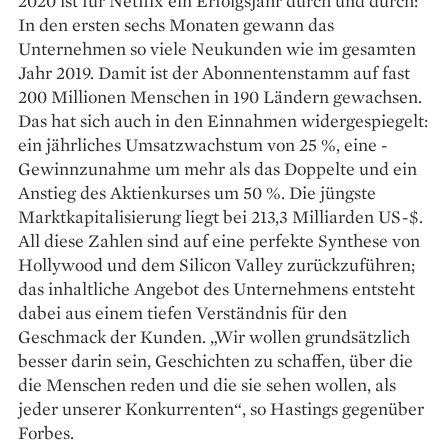
2020 ist für Netflix ein Erfolgsjahr durch und durch:
In den ersten sechs Monaten ­gewann das
Unternehmen so viele Neukunden wie im gesamten
Jahr 2019. ­Damit ist der Abonnenten­stamm auf fast
200 Millionen Menschen in 190 Ländern ­gewachsen.
Das hat sich auch in den Einnahmen ­widergespiegelt:
ein jährliches Umsatzwachstum von 25 %, eine ­
Gewinnzunahme um mehr als das Doppelte und ein
Anstieg des Aktienkurses um 50 %. Die jüngste
Marktkapitalisierung liegt bei 213,3 Milliarden US-$.
All ­diese Zahlen sind auf eine perfekte Synthese von
Holly­wood und dem Silicon Valley zurückzuführen;
das inhaltliche Angebot des Unternehmens entsteht
dabei aus einem tiefen Verständnis für den
Geschmack der Kunden. „Wir wollen grundsätzlich
besser darin sein, Geschichten zu schaffen, über die
die Menschen reden und die sie ­sehen wollen, als
jeder unserer Konkurrenten“, so Hastings gegenüber
Forbes.