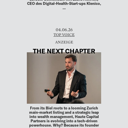
CEO des Digital-Health-Start-ups Klenico,
…
04.06.26
TOP VOICE
THE NEXT CHAPTER
From its Biel roots to a looming Zurich
main-market listing and a strategic leap
into wealth management, Haute Capital
Partners is evolving into a tech-driven
powerhouse. Why? Because its founder