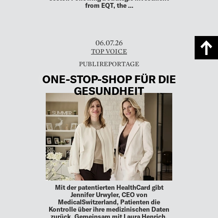
from EQT, the …
06.07.26
TOP VOICE
ONE-STOP-SHOP FÜR DIE
GESUNDHEIT
Mit der patentierten HealthCard gibt
Jennifer Urwyler, CEO von
MedicalSwitzerland, Patienten die
Kontrolle über ihre medizinischen Daten
zurück. Gemeinsam mit Laura Henrich,