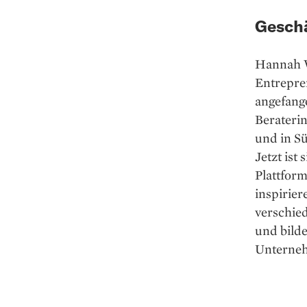
Geschä
Hannah W
Entrepren
angefange
Beraterin
und in Sü
Jetzt ist
Platt­fo
inspirier
verschied
und bilde
Unterneh