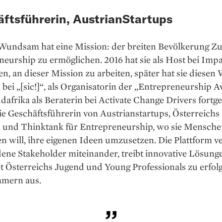
ftsführerin, AustrianStartups
undsam hat eine Mission: der breiten Bevölkerung Z
eurship zu er­möglichen. 2016 hat sie als Host bei Imp
n, an dieser Mission zu arbeiten, später hat sie diesen 
 bei „[sic!]“, als Organisatorin der „Entrepreneurship 
dafrika als Beraterin bei Activate Change Drivers fortge
 sie Geschäftsführerin von Austrianstartups, Österreichs
rm und Thinktank für Entrepreneurship, wo sie Mensch
en will, ihre eigenen Ideen umzusetzen. Die Plattform v
ene Stakeholder miteinander, treibt innovative Lösung
t Österreichs Jugend und Young Professionals zu erfol
mern aus.