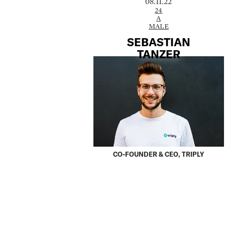
08.11.22
24
A
MALE
SEBASTIAN
TANZER
CO-FOUNDER & CEO, TRIPLY