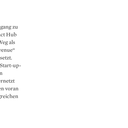
ugang zu
act Hub
Weg als
Avenue“
setzt.
 Start-up-
en
ernetzt
en voran
greichen