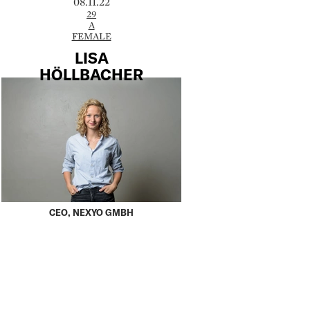
08.11.22
29
A
FEMALE
LISA
HÖLLBACHER
CEO, NEXYO GMBH