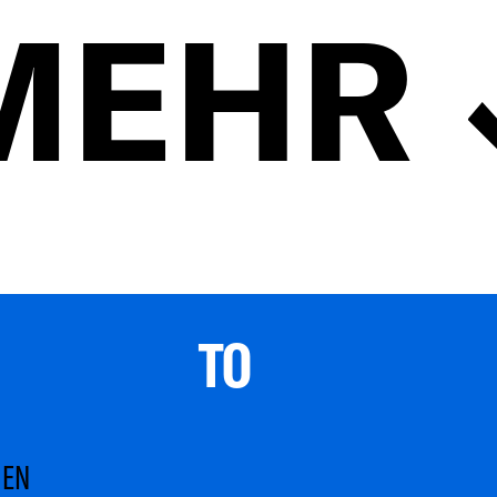
MEHR
TO 
MEN