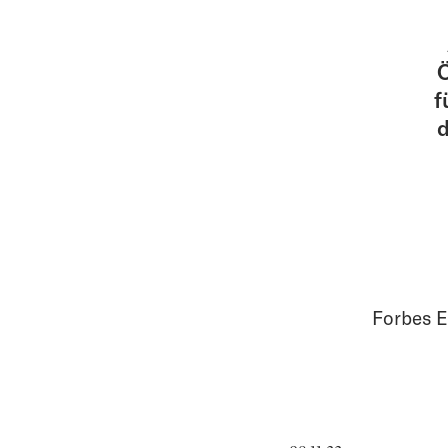
Ö
f
d
Forbes E