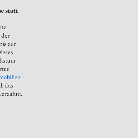
e statt
tz,
 der
bis zur
Dieses
chstum
rten
mobilien
l, das
verzahnt.