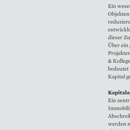
Ein wesen
Objekten
reduziere
entwickl
dieser Z
Über ein
Projekte
& Kolleg
bedeutet 
Kapital 
Kapitala
Ein zentr
Immobili
Abschrei
werden ni