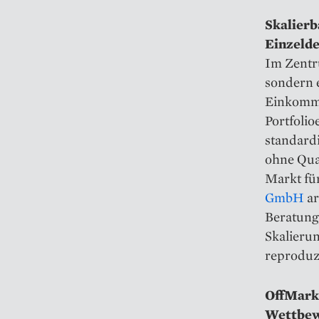
Skalierb
Einzelde
Im Zentru
sondern e
Einkomme
Portfolio
standard
ohne Qual
Markt fü
GmbH
ar
Beratung,
Skalierun
reproduz
OffMark
Wettbew