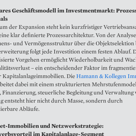
ares Geschäftsmodell im Investmentmarkt: Prozess
als
m der Expansion steht kein kurzfristiger Vertriebsansa
ine klar definierte Prozessarchitektur. Von der Analyse
ns- und Vermögensstruktur über die Objektselektion 
erweiterung folgt jede Investition einem festen Ablauf. 
isierte Vorgehen ermöglicht Wiederholbarkeit und Wa
itätsverlust – ein entscheidender Faktor im fragmentie
r Kapitalanlageimmobilien. Die
Hamann & Kollegen Im
beitet dabei mit einem strukturierten Mehrstufenmodel
 Finanzierung, steuerliche Begleitung und Verwaltung 
g entsteht hier nicht durch Masse, sondern durch
ierbare Abläufe.
et-Immobilien und Netzwerkstrategie:
erbsvorteil im Kapitalanlage-Segment