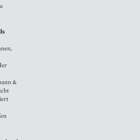
au
ds
hnen,
der
amann &
icht
iert
fen