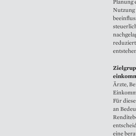
Planung 
Nutzung 
beeinflu
steuerlic
nachgelag
reduziert
entstehen
Zielgrup
einkomm
Ärzte, Be
Einkomme
Für diese
an Bedeu
Renditeb
entschei
eine bera