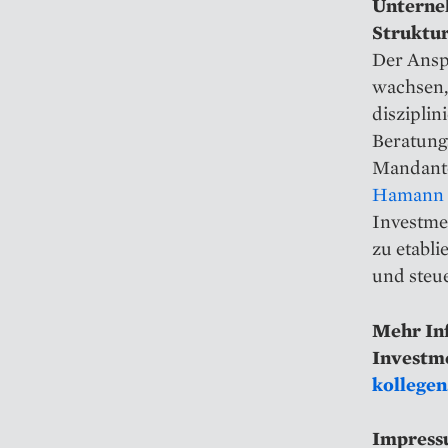
Unterne
Struktur
Der Ansp
wachsen, 
disziplin
Beratung
Mandanten
Hamann 
Investmen
zu etabli
und steue
Mehr Inf
Investme
kollegen
Impress