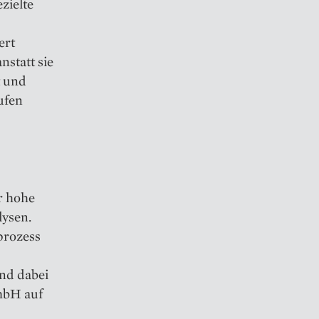
zielte
ert
nstatt sie
t und
ufen
r hohe
lysen.
prozess
nd dabei
mbH auf