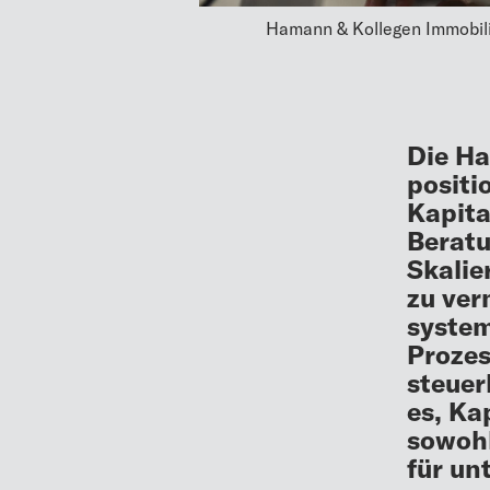
Hamann & Kollegen Immobili
Die H
positi
Kapita
Beratu
Skalie
zu ver
system
Prozes
steuer
es, Ka
sowohl
für un