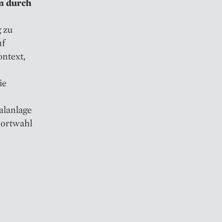
m durch
g zu
uf
ontext,
ie
alanlage
dortwahl