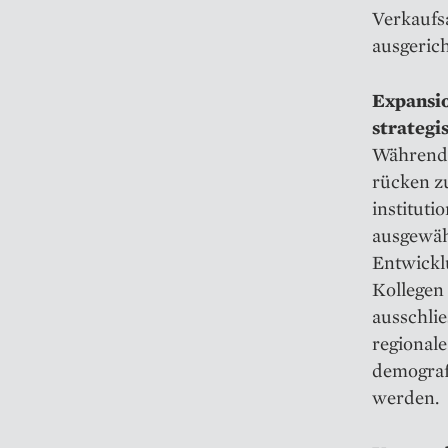
Verkaufs
ausgericht
Expansi
strategi
Während 
rücken z
instituti
ausgewäh
Entwickl
Kollegen
ausschlie
regional
demograf
werden.