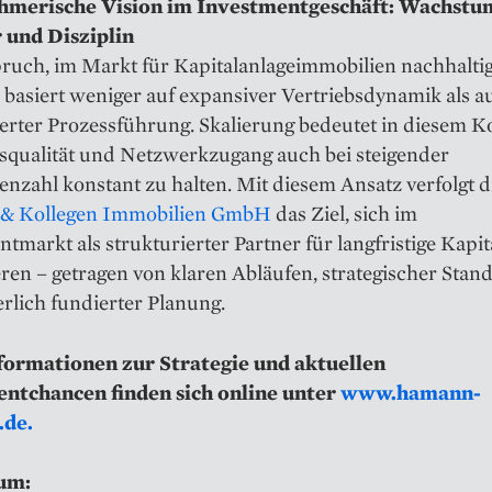
hmerische Vision im Investmentgeschäft: Wachstu
 und Disziplin
ruch, im Markt für Kapitalanlageimmobilien nachhalti
basiert weniger auf expansiver Vertriebsdynamik als a
ierter Prozessführung. Skalierung bedeutet in diesem K
squalität und Netzwerkzugang auch bei steigender
zahl konstant zu halten. Mit diesem Ansatz verfolgt d
& Kollegen Immobilien GmbH
das Ziel, sich im
tmarkt als strukturierter Partner für langfristige Kapit
eren – getragen von klaren Abläufen, strategischer Stan
rlich fundierter Planung.
ormationen zur Strategie und aktuellen
ntchancen finden sich online unter
www.hamann-
.de.
um: