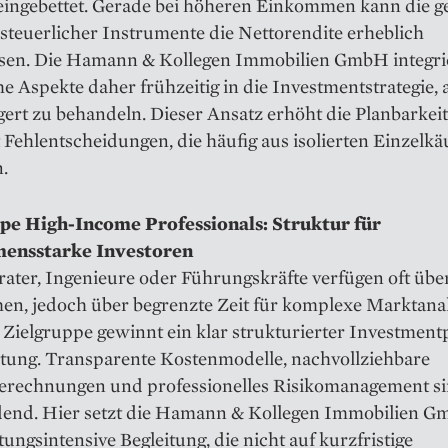
eingebettet. Gerade bei höheren Einkommen kann die ge
steuerlicher Instrumente die Nettorendite erheblich
ssen. Die Hamann & Kollegen Immobilien GmbH integri
he Aspekte daher frühzeitig in die Investmentstrategie, a
ert zu behandeln. Dieser Ansatz erhöht die Planbarkei
 Fehlentscheidungen, die häufig aus isolierten Einzelkä
.
pe High-Income Professionals: Struktur für
ensstarke Investoren
rater, Ingenieure oder Führungskräfte verfügen oft übe
n, jedoch über begrenzte Zeit für komplexe Marktana
 Zielgruppe gewinnt ein klar strukturierter Investment
tung. Transparente Kostenmodelle, nachvollziehbare
erechnungen und professionelles Risikomanagement si
dend. Hier setzt die Hamann & Kollegen Immobilien G
tungsintensive Begleitung, die nicht auf kurzfristige