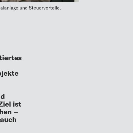
lanlage und Steuervorteile.
iertes
bjekte
nd
iel ist
chen –
 auch