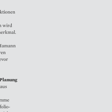
aktionen
n wird
merkmal.
e Hamann
ren
evor
-Planung
 aus
ramme
folio-