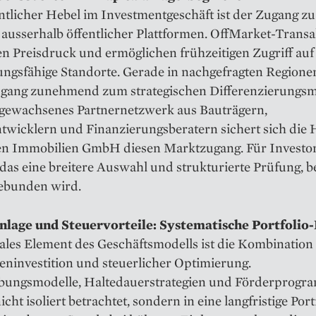
tlicher Hebel im Investmentgeschäft ist der Zugang zu
 ausserhalb öffentlicher Plattformen. OffMarket-Trans
n Preisdruck und ermöglichen frühzeitigen Zugriff auf
ungsfähige Standorte. Gerade in nachgefragten Regione
ugang zunehmend zum strategischen Differenzierungs
 gewachsenes Partnernetzwerk aus Bauträgern,
ntwicklern und Finanzierungsberatern sichert sich di
en Immobilien GmbH diesen Marktzugang. Für Investo
das eine breitere Auswahl und strukturierte Prüfung, b
gebunden wird.
nlage und Steuervorteile: Systematische Portfolio
ales Element des Geschäftsmodells ist die Kombination
eninvestition und steuerlicher Optimierung.
bungsmodelle, Haltedauerstrategien und Förderprog
cht isoliert betrachtet, sondern in eine langfristige Port