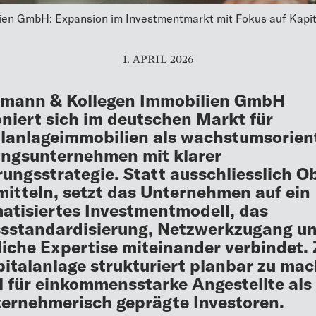
en GmbH: Expansion im Investmentmarkt mit Fokus auf Kapita
1. APRIL 2026
amann & Kollegen Immobilien GmbH
oniert sich im deutschen Markt für
lanlageimmobilien als wachstumsorient
ngsunternehmen mit klarer
rungsstrategie. Statt ausschliesslich O
mitteln, setzt das Unternehmen auf ein
atisiertes Investmentmodell, das
sstandardisierung, Netzwerkzugang u
liche Expertise miteinander verbindet. Z
pitalanlage strukturiert planbar zu ma
 für einkommensstarke Angestellte als
ternehmerisch geprägte Investoren.