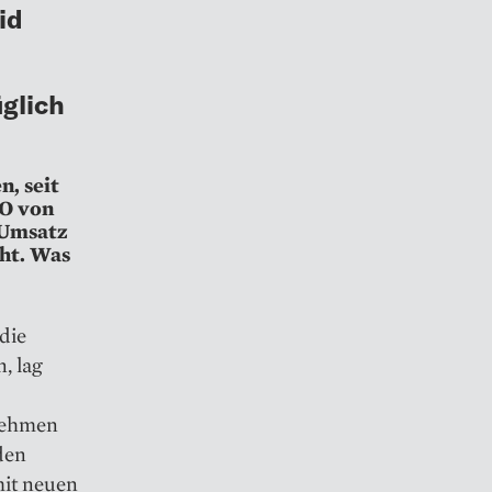
id
glich
n, seit
EO von
 Umsatz
cht. Was
die
, lag
rnehmen
den
mit neuen