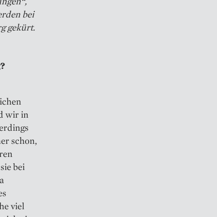
ungen“,
erden bei
g gekürt.
g?
eichen
d wir in
lerdings
er schon,
hren
sie bei
a
es
he viel