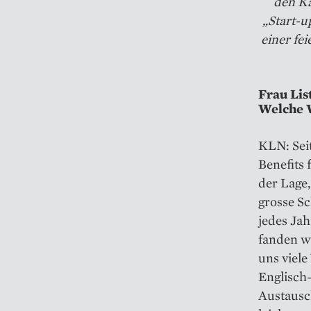
den Ka
„Start-u
einer fe
Frau Lis
Welche W
KLN: Sei
Benefits 
der Lage,
grosse S
jedes Jah
fanden w
uns viele
Englisch-
Austausch