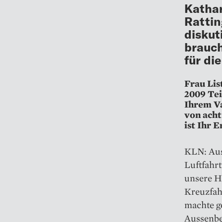
Kathar
Rattin
diskut
brauch
für di
Frau Lis
2009 Tei
Ihrem Va
von acht
ist Ihr 
KLN: Aus
Luftfahr
unsere Ha
Kreuzfah
machte g
Aussenber