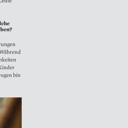
 Leute
lche
iben?
erungen
. Während
hkeiten
Kinder
wegen bin