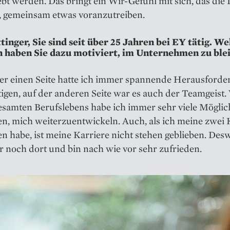
bt werden. Das bringt ein Wir-Gefühl mit sich, das die
t, gemeinsam etwas voranzutreiben.
tinger, Sie sind seit über 25 Jahren bei EY tätig. We
 haben Sie dazu motiviert, im Unternehmen zu ble
der einen Seite hatte ich immer spannende Herausford
igen, auf der anderen Seite war es auch der Teamgeist
esamten Berufslebens habe ich immer sehr viele Möglic
, mich weiterzuentwickeln. Auch, als ich meine zwei 
 habe, ist meine Karriere nicht stehen geblieben. Des
 noch dort und bin nach wie vor sehr zufrieden.