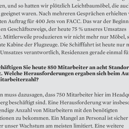
en, und so hatten wir plötzlich Leichtbau­möbel, die auc
t geeignet waren. Nach mehreren Gesprächen erhielten
ten Auftrag für 400 Jets von FACC. Das war der Beginn
uen Geschäftszweigs, der heute 75 % unseres Umsatzes
. Mittlerweile produzieren wir nicht mehr nur Möbel,
te Kabine der Flugzeuge. Die Schifffahrt ist heute nur 
 Umsatzes verantwortlich, Residenzen gerade einmal fü
häftigen Sie heute 850 Mitarbeiter an acht Stand­o
. Welche Heraus­forderungen ergaben sich beim Au
itarbeiterzahl?
 muss dazusagen, dass 750 Mitarbeiter hier im Headqu
rg beschäftigt sind. Eine Herausforderung war insbes
endige Anzahl von Mitarbeitern mit den benötigten
tionen zu bekommen. Ein Mangel an Personal ist sicher
er unser Wachstum am meisten limitiert. Eine weitere