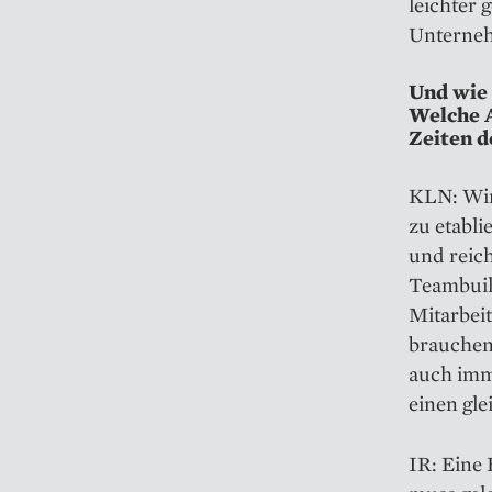
leichter 
Unterneh
Und wie 
Welche A
Zeiten 
KLN: Wir
zu etabli
und reich
Teambuil
Mitarbei
brauchen 
auch imme
einen gl
IR: Eine 