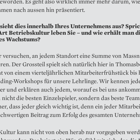
geworden. Es geht also wirklich immer mehr darum, wie
men nach aussen hin präsentiert.
sieht dies innerhalb Ihres Unternehmens aus? Spric
rt Betriebskultur leben Sie – und wie erhält man di
des Wachstums?
 versuchen, an jedem Standort eine Summe von Mass
eren. Der Grossteil spielt sich natürlich hier in Thomasb
t von einem vierteljährlichen Mitarbeiterfrühstück bis 
ding-Workshops für unsere Lehrlinge. Wir kennen jed
ter und erklären auch jedem, worauf es bei uns ankomm
nicht die besten Einzelspieler, sondern das beste Team
r, dass jeder gleich wichtig ist, denn ein jeder Mitar­beit
eichwertigen Beitrag zum Erfolg des gesamten Unterne
Kultur kann nicht von oben herab nur vorgegeben werde