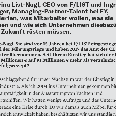
ina List-Nagl, CEO von F/LIST und Ingr
ger, Managing-Partner-Talent bei EY,
ierten, was Mitarbeiter wollen, was sie
en und wie sich Unternehmen diesbezü
e Zukunft rüsten müssen.
t-Nagl, Sie sind vor 15 Jahren bei F/LIST eingestiege
l der Führungsriege und haben 2017 das Amt des C
ter übernommen. Seit Ihrem Einstieg hat sich der
 Millionen € auf 91 Millionen € mehr als verzehnfa
Erfolgsrezept?
schlaggebend für unser Wachstum war der Einstieg in 
tindustrie: Als ich 2004 ins Unternehmen gekommen bin
upttätigkeit in der Aus­stattung von Yachten und
rtschiffen. Wir hatten wenige Aufträge und das Unte
erade eine Krise durch. Da wir damals auch Möbel für 
eich entwickelt haben, beschäftigten wir uns ständig 