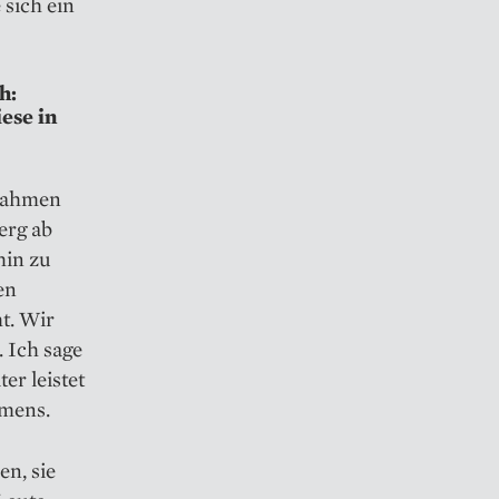
 sich ein
h:
ese in
nahmen
erg ab
hin zu
en
t. Wir
. Ich sage
er leistet
hmens.
n, sie