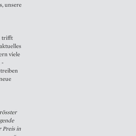
s, unsere
trifft
aktuelles
ern viele
 ­
treiben
neue
rösster
agende
 Preis in