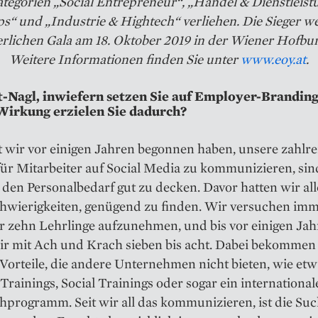
tegorien „Social Entrepreneur“, „Handel & Dienstleist
ps“ und „Industrie & Hightech“ verliehen. Die Sieger w
ierlichen Gala am 18. Oktober 2019 in der Wiener Hofbur
Weitere Informationen finden Sie unter
www.eoy.at
.
t-Nagl, inwiefern setzen Sie auf Employer-Brandin
irkung erzielen Sie dadurch?
t wir vor einigen Jahren begonnen haben, unsere zahlr
für Mitarbeiter auf Social Media zu kommunizieren, sin
 den Personalbedarf gut zu decken. Davor hatten wir al
chwierigkeiten, genügend zu finden. Wir versuchen imm
r zehn Lehrlinge aufzu­nehmen, und bis vor einigen Ja
ir mit Ach und Krach sieben bis acht. Dabei bekommen 
 Vorteile, die andere Unternehmen nicht bieten, wie etw
Trainings, Social Trainings oder sogar ein international
programm. Seit wir all das kommunizieren, ist die Suc