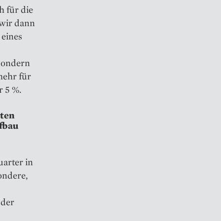
h für die
 wir dann
 eines
 sondern
mehr für
r 5 %.
rten
fbau
arter in
ondere,
 der