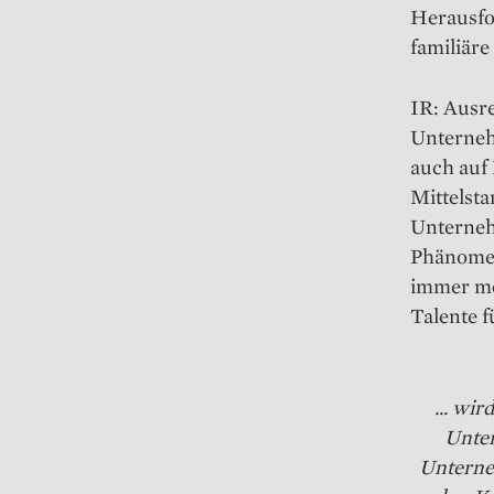
Herausfo
familiäre
IR: Ausr
Unternehm
auch auf 
Mittelsta
Unterneh
Phänomen
immer me
Talente f
... wi
Unter
Unterneh