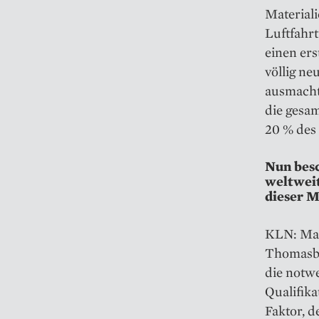
Materiali
Luftfahr
einen ers
völlig ne
ausmacht
die gesam
20 % des
Nun besc
weltweit
dieser M
KLN: Man
Thomasbe
die notw
Qualifika
Faktor, d