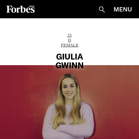
MENU
Suche
23
D
FEMALE
GIULIA
GWINN