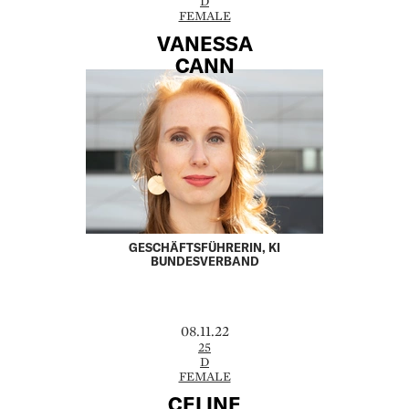
D
FEMALE
VANESSA
CANN
GESCHÄFTSFÜHRERIN, KI
BUNDESVERBAND
08.11.22
25
D
FEMALE
CELINE