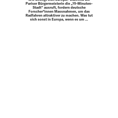
Pariser Bürgermeisterin die „15-Minuten-
Stadt“ ausruft, fordern deutsche
Forscher*innen Massnahmen, um das
Radfahren attraktiver zu machen. Was tut
sich sonst in Europa, wenn es um …
MEHR
UP TO DATE
MIT DEM FORBES-NEWSLETTER BEKOMMEN SIE