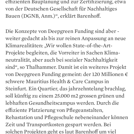
effizienten Bauplanung und zur Zertifizierung, etwa
von der Deutschen Gesellschaft für Nach­haltiges
Bauen (DGNB, Anm.)“, erklärt ­Barenhoff.
Die Konzepte von ­Deepgreen Funding sind aber ­
weiter ­gedacht als bis zur reinen An­passung an neue
Klimarealitäten: „Wir wollen State-of-the-Art-
Projekte begleiten, die Vorreiter in Sachen Klima­
neutralität, aber auch bei sozialer Nachhaltigkeit
sind“, so Thal­ham­mer. Damit ist ein weiteres ­Projekt
von Deepgreen Funding gemeint: der 120 Millionen €
schwere Mauritius Health & Care Campus in
Steinfurt. Ein Quartier, das jahrzehntelang brachlag,
soll künftig zu einem 25.000 m2 grossen grünen und
lebhaften Gesundheitscampus werden. Durch die
effiziente Platzierung von Pflegeanstalten,
Rehastation und Pflege­schule nebeneinander können
Zeit und Transportkosten gespart werden. Bei
solchen Projekten geht es laut Barenhoff um viel