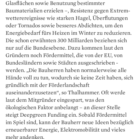
Glasflächen sowie Benutzung bestimmter
Baumaterialien erzielen –, Resistenz gegen Extrem­
wetterereignisse wie starken Hagel, Überflutungen
oder Tornados sowie besseres Abdichten, um den
Energiebedarf fürs Heizen im Winter zu reduzieren.
Die schon erwähnten 300 Milliarden ­beziehen sich
nur auf die Bundesebene. Dazu kommen laut den
Gründern noch Fördermittel, die von der EU, von
Bundesländern sowie Städten ausgeschrieben ­
werden. „Die Bau­herren haben normaler­weise alle
Hände voll zu tun, wodurch sie keine Zeit haben, sich
gründlich mit der Förderlandschaft
auseinanderzusetzen“, so ­Thalhammer. Oft werde
laut dem Mitgründer eingespart, was den
ökologischen Faktor anbelangt – an dieser Stelle
steigt Deepgreen Funding ein. ­Sobald Fördermittel
im Spiel sind, kann der Bauherr neue Ideen bezüglich
erneuerbarer Energie, Elektro­mobilität und vieles
mehr an­denken.