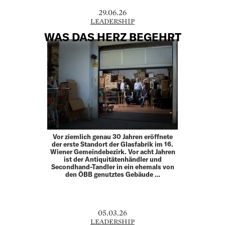
29.06.26
LEADERSHIP
WAS DAS HERZ BEGEHRT
Vor ziemlich genau 30 Jahren eröffnete
der erste Standort der Glasfabrik im 16.
Wiener Gemeindebezirk. Vor acht ­Jahren
ist der Antiquitätenhändler und
Secondhand-­Tandler in ein ehemals von
den ÖBB genutztes Gebäude …
05.03.26
LEADERSHIP