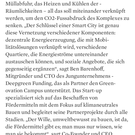
Müllabfuhr, das Heizen und Kühlen der ­
Räumlichkeiten – all das soll miteinander verknüpft
werden, um den CO2-Fussabdruck des Komplexes zu
senken. „Der Schlüssel einer Smart City ist genau
diese Vernetzung verschie­dener Komponenten:
dezentrale Energieerzeugung, die mit Mobi­
litätslösungen verknüpft wird, verschiedene
Quartiere, die Energie­ströme untereinander
austauschen können, und soziale Angebote, die sich
gegenseitig ergänzen“, sagt Ben Barenhoff,
Mitgründer und CTO des Jungunternehmens ­
Deepgreen ­Funding, das als Partner den Green­
ovation Campus unterstützt. Das Start-up
spezialisiert sich auf das Beschaffen von
Fördermitteln mit dem Fokus auf klimaneutrales
Bauen und begleitet seine Partnerprojekte durch alle
Stadien. „Der Wille, umweltbewusst zu bauen, ist da,
die Fördermittel gibt es; man muss nur wissen, wie
man sie bekommt“, sagt Co-Founder und CEO