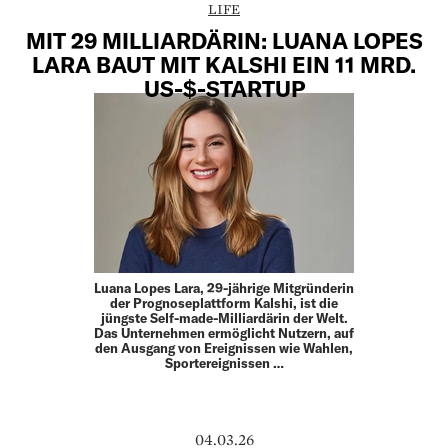
LIFE
MIT 29 MILLIARDÄRIN: LUANA LOPES
LARA BAUT MIT KALSHI EIN 11 MRD.
US-$-STARTUP
Luana Lopes Lara, 29-jährige Mitgründerin
der Prognoseplattform Kalshi, ist die
jüngste Self-made-Milliardärin der Welt.
Das Unternehmen ermöglicht Nutzern, auf
den Ausgang von Ereignissen wie Wahlen,
Sportereignissen …
04.03.26