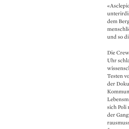
«Asclepi
unterird
dem Berg
menschli
und so d
Die Crew
Uhr schl
wissensc
Testen v
der Dokum
Kommunika
Lebensmi
sich Poli
der Gang
rausmusst