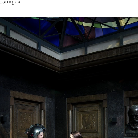
sting›.»