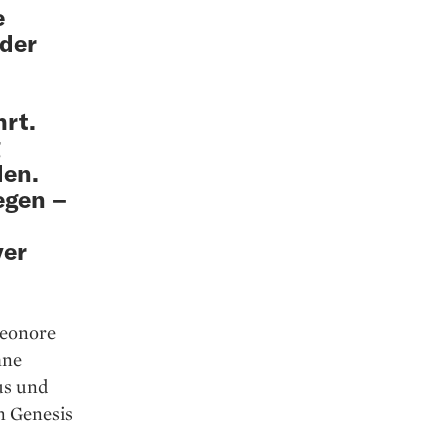
e
 der
rt.
g
den.
iegen –
ver
leonore
hne
us und
n Genesis