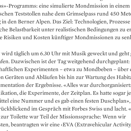
os»-Programms: eine simulierte Mondmission in einem
ischen Teststollen nahe dem Grimselpass rund 450 Met
 in den Berner Alpen. Das Ziel: Technologien, Prozess
che Belastbarkeit unter realistischen Bedingungen zu 
ie Risiken und Kosten künftiger Mond­missionen zu sen
 wird täglich um 6.30 Uhr mit Musik geweckt und geht
afen. Dazwischen ist der Tag weitgehend durchgeplant:
haftlichen Experimenten – etwa zu Mondbeben – über 
on Geräten und Abläufen bis hin zur Wartung des Habit
entation der Ergebnisse. «Alles war durchorganisiert:
tion, die Experimente, der Zeitplan. Es hatte sogar j
ttel eine Nummer und es gab einen festen Duschplan»,
 rückblickend im Gespräch mit Forbes Swiss und lacht. «
 zur Toilette war Teil der Missionssprache: Wenn wir
en, beantragten wir eine ‹EVA (Extravehicular Activity