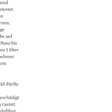
 und
testet.
en
ernen,
oge
be auf
Nasa bis
ios I über
lnehmer
tete
eld dürfte
eschädigt
 rasant.
ndefähre