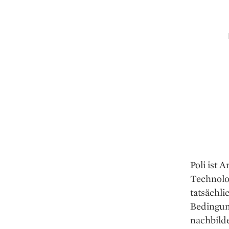
Poli ist 
Technolo
tatsächli
Bedingun
nachbilde