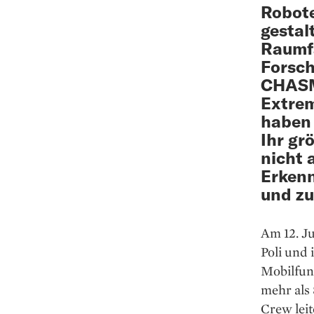
Robote
gestal
Raumfa
Forsc
CHASM
Extrem
haben 
Ihr gr
nicht 
Erkenn
und zu
Am 12. Ju
Poli und 
Mobilfun
mehr als
Crew leit