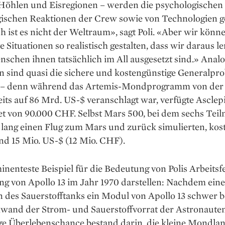
Höhlen und Eisregionen – werden die psychologischen
gischen Reaktionen der Crew sowie von Technologien ge
h ist es nicht der Weltraum», sagt Poli. «Aber wir könn
 Situationen so realistisch gestalten, dass wir daraus l
schen ihnen tatsächlich im All ausgesetzt sind.» Anal
 sind quasi die sichere und kostengünstige Generalpro
 – denn während das Artemis-Mondprogramm von der 
its auf 86 Mrd. US-$ veranschlagt war, verfügte Asclep
et von 90.000 CHF. Selbst Mars 500, bei dem sechs Tei
 lang einen Flug zum Mars und zurück simulierten, kos
nd 15 Mio. US-$ (12 Mio. CHF).
nenteste Beispiel für die Bedeutung von Polis Arbeitsf
ng von Apollo 13 im Jahr 1970 darstellen: Nachdem eine
n des Sauerstofftanks ein Modul von Apollo 13 schwer b
hwand der Strom- und Sauerstoffvorrat der Astronauten
ige Überlebenschance bestand darin, die kleine Mondla