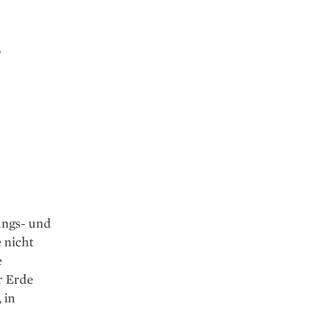
,
ungs- und
 nicht
e
r Erde
 in