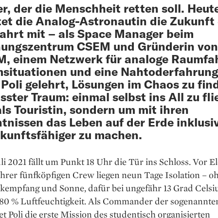
r, der die Menschheit retten soll. Heut
tet die Analog-Astronautin die Zukunft
hrt mit – als Space Manager beim
hungszentrum CSEM und Gründerin von
, einem Netzwerk für analoge Raumfah
situationen und eine Nahtoderfahrun
Poli gelehrt, Lösungen im Chaos zu fin
össter Traum: einmal selbst ins All zu fl
als Touristin, sondern um mit ihren
tnissen das Leben auf der Erde inklusi
kunftsfähiger zu machen.
li 2021 fällt um Punkt 18 Uhr die Tür ins Schloss. Vor E
ihrer fünf­köpfigen Crew liegen neun Tage Isolation – o
kempfang und Sonne, dafür bei ungefähr 13 Grad Celsi
 80 % Luftfeuchtigkeit. Als Commander der sogenannte
et Poli die erste Mission des studentisch organisierten