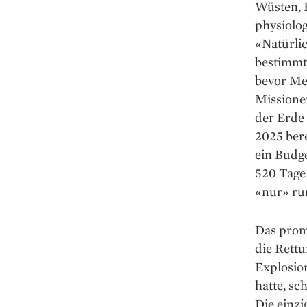
Wüsten, 
physiolo
«Natürlic
bestimmte
bevor Men
Missionen
der Erde
2025 bere
ein Budg
520 Tage
«nur» ru
Das promi
die Rettu
Explosio
hatte, sc
Die einz