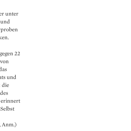
er unter
e und
erproben
ken.
 gegen 22
 von
das
ats und
 die
edes
 erinnert
Selbst
, Anm.)