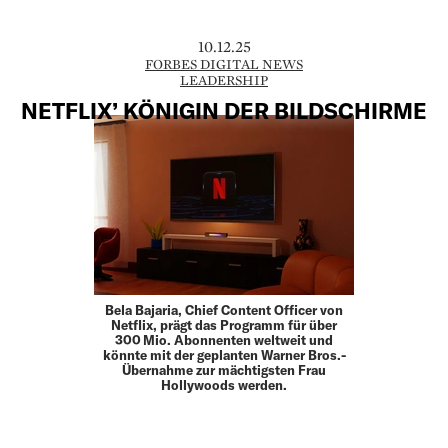
10.12.25
FORBES DIGITAL NEWS
LEADERSHIP
NETFLIX’ KÖNIGIN DER BILDSCHIRME
Bela Bajaria, Chief Content Officer von
Netflix, prägt das Programm für über
300 Mio. Abonnenten weltweit und
könnte mit der geplanten Warner Bros.-
Übernahme zur mächtigsten Frau
Hollywoods werden.