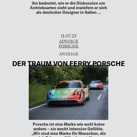
ihn bedeutet, wie er die Diskussion um
Antriebsarten sieht und inwiefern er sich
als deutscher Designer in Italien …
11.07.23
ADVOICE
PORSCHE
DER TRAUM VON FERRY PORSCHE
Porsche ist eine Marke wie wohl keine
andere – sie weckt intensive Gefühle.
„Wir sind eine Marke für Menschen, die