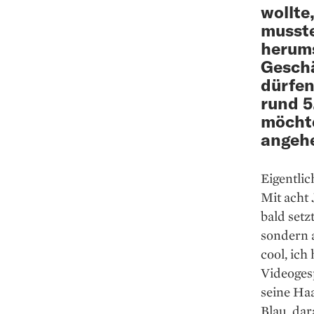
wollte
musste
herums
Geschä
dürfen
rund 5
möchte
angeh
Eigentlic
Mit acht 
bald setz
sondern 
cool, ich
Videoges
seine Haa
Blau, dar