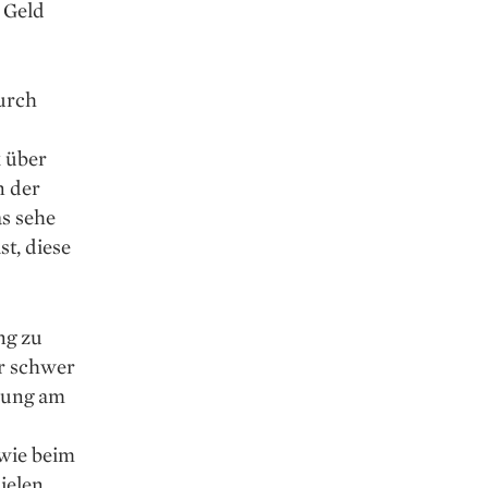
 Geld
urch
k über
n der
s sehe
t, diese
ng zu
r schwer
ösung am
 wie beim
ielen