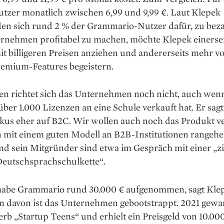
utzer monatlich zwischen 6,99 und 9,99 €. Laut Klepek
den sich rund 2 % der Grammario-Nutzer dafür, zu bez
rnehmen profi­tabel zu machen, möchte Klepek ­einerse
t billigeren Preisen anziehen und andererseits mehr v
remium-Features begeistern.
en richtet sich das Unternehmen noch nicht, auch wen
über 1.000 Lizenzen an eine Schule verkauft hat. Er sag
okus eher auf B2C. Wir wollen auch noch das ­Produkt v
 mit einem guten Modell an B2B-Insti­tutionen rangehe
nd sein Mitgründer sind etwa im Gespräch mit einer „z
Deutschsprachschulkette“.
t habe Grammario rund 30.000 € aufgenommen, sagt Kle
n davon ist das Unternehmen geboot­strappt. 2021 gewa
b „Startup Teens“ und erhielt ein Preisgeld von 10.000