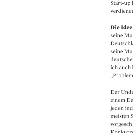
Start-up
ver­diene
Die Ide
seine Mut
Deutschla
seine Mut
deutsche
ich auch 
„Problemc
Der Under
einem De
jeden ind
meisten 
vorgeschl
Konkurre