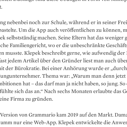
.
ng nebenbei noch zur Schule, während er in seiner Frei
astelte. Um die App auch veröffent­lichen zu können, 
ek selbstständig machen. Seine Eltern hat das weniger g
che Familiengericht, wo er die unbeschränkte Geschäft
en musste. Klepek beschreibt gerne, wie aufwendig der
fast jedem ­Artikel über den Gründer liest man auch übe
t der Bürokratie. Bei einer Anhörung wurde er „durch
 Jungunternehmer. Thema war: „Warum man denn jetzt 
bitionen hat – das darf man ja nicht haben, so jung. So 
fühlte sich das an.“ Nach sechs Monaten erlaubte das G
seine Firma zu gründen.
e Version von Grammario kam 2019 auf den Markt. ­Dam
ramm nur eine Web-App. Klepek entwickelte die An­w