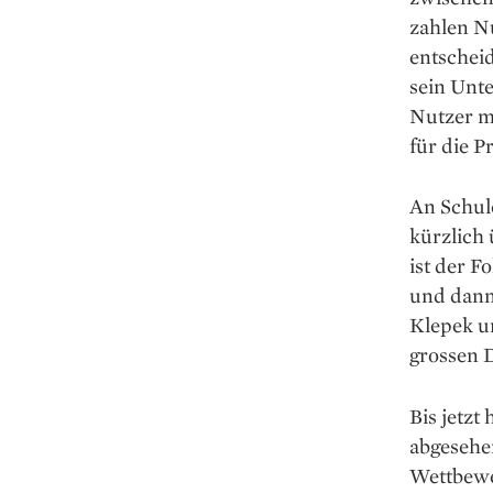
zahlen N
entschei
sein Unte
Nutzer mi
für die P
An Schul
kürzlich 
ist der F
und dann
Klepek u
grossen 
Bis jetz
abgesehe
Wettbewer