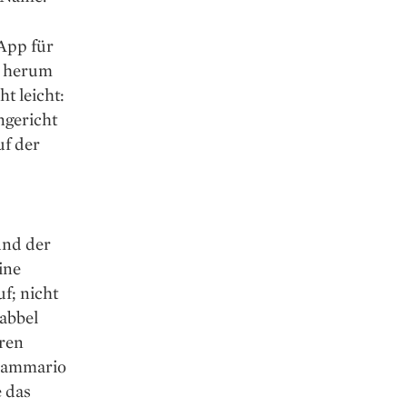
App für
p herum
t leicht:
ngericht
uf der
und der
ine
f; nicht
Babbel
hren
Grammario
 das