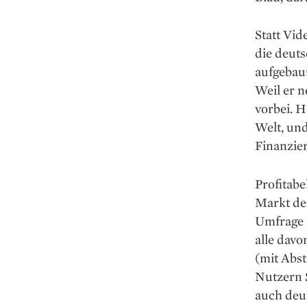
Statt Vi
die deut
aufgebau
Weil er n
vorbei. 
Welt, un
Finanzie
Profitabe
Markt der
Umfrage a
alle davo
(mit Abst
Nutzern 
auch deu