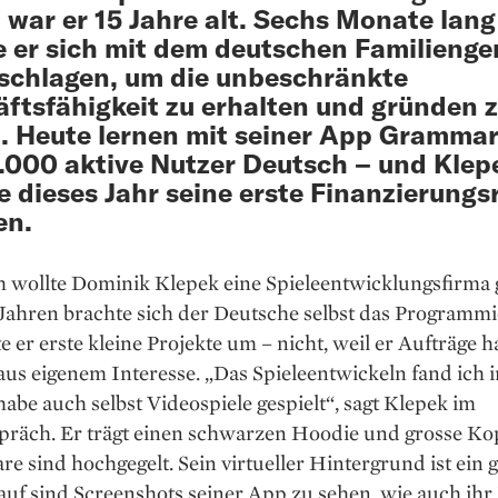
, war er 15 Jahre alt. Sechs Monate lang
 er sich mit dem deutschen Familienge
chlagen, um die unbeschränkte
ftsfähigkeit zu erhalten und gründen 
. Heute lernen mit seiner App Grammar
.000 aktive Nutzer Deutsch – und Klep
 dieses Jahr seine erste Finanzierung
en.
h wollte Dominik ­Klepek eine Spieleentwicklungsfirma
Jahren brachte sich der Deutsche selbst das Programmi
te er erste kleine Projekte um – nicht, weil er Aufträge ha
aus eigenem Interesse. „Das Spieleentwickeln fand ich
 habe auch selbst Videospiele gespielt“, sagt Klepek im
präch. Er trägt einen schwarzen Hoodie und grosse Ko
re sind hoch­gegelt. Sein virtueller Hintergrund ist ein g
auf sind Screenshots seiner App zu ­sehen, wie auch ih