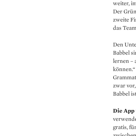
weiter, 
Der Gründ
zweite F
das Team
Den Unte
Babbel si
lernen – 
können.“ 
Grammati
zwar vor,
Babbel is
Die App 
verwende
gratis, 
zwischen 