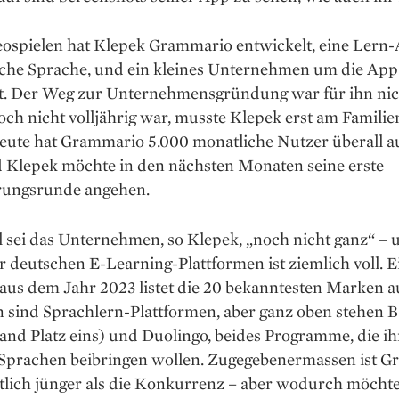
deospielen hat Klepek Grammario entwickelt, eine Lern-
sche Sprache, und ein kleines Unternehmen um die Ap
t. Der Weg zur Unternehmensgründung war für ihn nich
och nicht volljährig war, musste Klepek erst am Familie
Heute hat Grammario 5.000 monatliche Nutzer überall a
d Klepek möchte in den nächsten Monaten seine erste
rungsrunde angehen.
l sei das Unter­nehmen, so ­Klepek, „noch nicht ganz“ – 
 deutschen E-Learning-Plattformen ist ziemlich voll. E
us dem Jahr 2023 listet die 20 bekanntesten Marken au
n sind Sprachlern-Plattformen, aber ganz oben stehen 
and Platz eins) und Duolingo, beides Programme, die i
­Sprachen beibringen wollen. Zugegebenermassen ist 
tlich jünger als die Konkurrenz – aber wodurch möchte