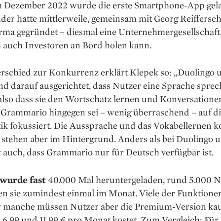
im Dezember 2022 wurde die erste Smartphone-App gel
er hatte mittlerweile, gemeinsam mit Georg Reiffersch
irma gegründet – diesmal eine Unternehmergesellschaft
 auch Investoren an Bord ­holen kann.
rschied zur Kon­kurrenz erklärt Klepek so: „Duolingo 
nd darauf ausgerichtet, dass Nutzer eine ­Sprache spre
also dass sie den Wortschatz lernen und Konversa­tion
­Grammario hingegen sei – wenig ­überraschend – auf d
k fokussiert. Die Aussprache und das Vokabellernen
 stehen aber im Hintergrund. Anders als bei Duolingo 
t auch, dass Grammario nur für Deutsch verfügbar ist.
wurde fast
40.000 Mal heruntergeladen, rund 5.000 N
n sie zumindest einmal im Monat. Viele der Funktione
für manche müssen Nutzer aber die Premium-Version kau
6,99 und 11,99 € pro Monat kostet. Zum Vergleich: Für