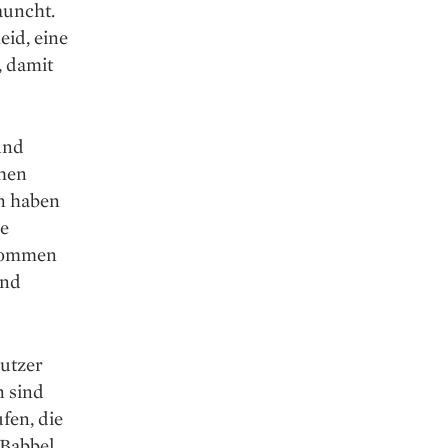
auncht.
eid, eine
, damit
und
chen
en haben
ie
 kommen
und
utzer
n sind
fen, die
 Babbel