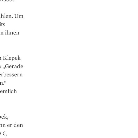
ahlen. Um
its
on ihnen
n Klepek
t: „Gerade
erbessern
n.“
iemlich
pek,
nn er den
 €,