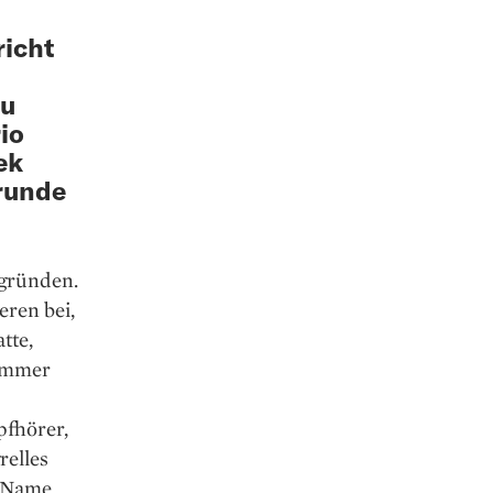
richt
zu
io
ek
srunde
 gründen.
eren bei,
tte,
 immer
pfhörer,
relles
r Name.