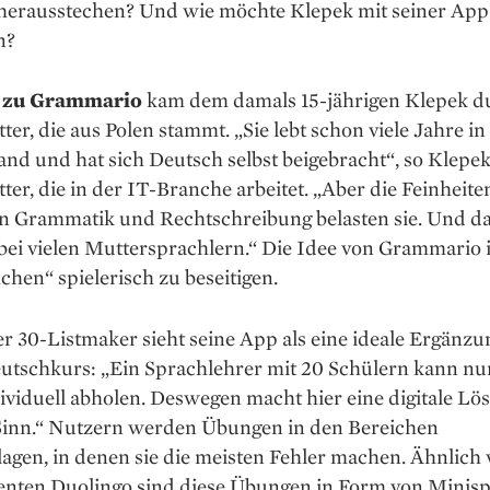
 herausstechen? Und wie möchte Klepek mit seiner App
n?
e zu Grammario
kam dem damals 15-jährigen Klepek d
ter, die aus ­Polen stammt. „Sie lebt schon viele Jahre in
nd und hat sich Deutsch selbst beigebracht“, so Klepe
ter, die in der IT-Branche arbeitet. „Aber die ­Feinheite
n Grammatik und Rechtschreibung belasten sie. Und da
bei vielen Muttersprachlern.“ Die Idee von Grammario is
hen“ spielerisch zu beseitigen.
 30-Listmaker sieht seine App als eine ideale Ergänzu
utschkurs: „Ein Sprachlehrer mit 20 Schülern kann nu
ividuell abholen. Deswegen macht hier eine digitale L
Sinn.“ Nutzern werden Übungen in den ­Bereichen
agen, in denen sie die meisten Fehler machen. Ähnlich
nten Duolingo sind diese Übungen in Form von Mini­sp