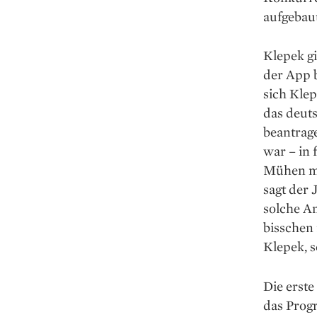
aufgebaut
Klepek gi
der App b
sich Klep
das deuts
beantrag
war – in 
Mühen mi
sagt der
solche Am
bisschen 
Klepek, 
Die erst
das Prog