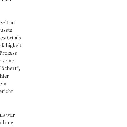
zeit an
musste
estört als
sfähigkeit
 Prozess
r seine
löchert“,
hier
ein
ericht
als war
endung