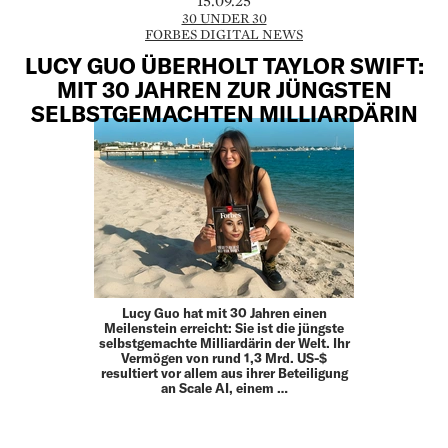
15.09.25
30 UNDER 30
FORBES DIGITAL NEWS
LUCY GUO ÜBERHOLT TAYLOR SWIFT:
MIT 30 JAHREN ZUR JÜNGSTEN
SELBSTGEMACHTEN MILLIARDÄRIN
Lucy Guo hat mit 30 Jahren einen
Meilenstein erreicht: Sie ist die jüngste
selbstgemachte Milliardärin der Welt. Ihr
Vermögen von rund 1,3 Mrd. US-$
resultiert vor allem aus ihrer Beteiligung
an Scale AI, einem …