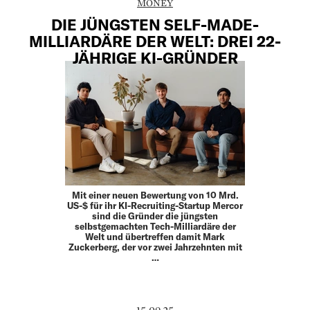
MONEY
DIE JÜNGSTEN SELF-MADE-
MILLIARDÄRE DER WELT: DREI 22-
JÄHRIGE KI-GRÜNDER
Mit einer neuen Bewertung von 10 Mrd.
US-$ für ihr KI-Recruiting-Startup Mercor
sind die Gründer die jüngsten
selbstgemachten Tech-Milliardäre der
Welt und übertreffen damit Mark
Zuckerberg, der vor zwei Jahrzehnten mit
…