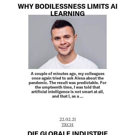
WHY BODILESSNESS LIMITS AI
LEARNING
A couple of minutes ago, my colleagues
once again tried to ask Alexa about the
pandemic. The result was predictable. For
the umpteenth time, I was told that
artificial intelligence is not smart at all,
and that I, as a …
22.02.21
TECH
DIE GLOBALE INDUSTRIE