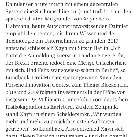
Daimler (er baute intern mit einem dezentralen
System eine Suchmaschine auf) und traf dort auf den
späteren dritten Mitgründer von Xayn: Felix
Hahmann, heute Aufsichtsratsvorsitzender. Daimler
empfahl den beiden, mit ihrem Wissen und der
Technologie ein ­Unternehmen zu gründen; 2017
entstand schliesslich Xayn mit Sitz in Berlin. „Ich
hatte die Anmeldung zuerst in London eingereicht,
der Brexit brachte jedoch eine Menge Unsicherheit
mit sich. Und Felix war sowieso schon in Berlin“, so
Lund­baek. Drei Monate später gewann Xayn den
Porsche Innovation Contest zum Thema Blockchain.
2018 und 2019 folgten Investments in der Höhe von
insgesamt 9,5 Millionen €, angeführt vom deutschen
Risikokapitalfonds Earlybird. Zu dem Zeitpunkt
stand Xayn an einem Scheidepunkt: „Wir wurden
mehr und mehr zu projektbasierten Aufträgen
getrieben“, so Lundbaek. Also entschied Xayn sich
dazu, diesen Bereich aufzugeben – und das, obwohl